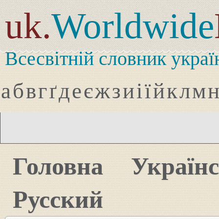
uk.
Worldwide
Всесвітній словник украї
а
б
в
г
ґ
д
е
є
ж
з
и
і
ї
й
к
л
м
Головна
Україн
Русский