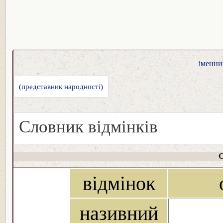
іменник
(представник народності)
Словник відмінків
С
відмінок
називний