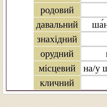
родовий
давальний
ша́
знахідний
орудний
місцевий
на/у ш
кличний