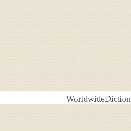
WorldwideDiction