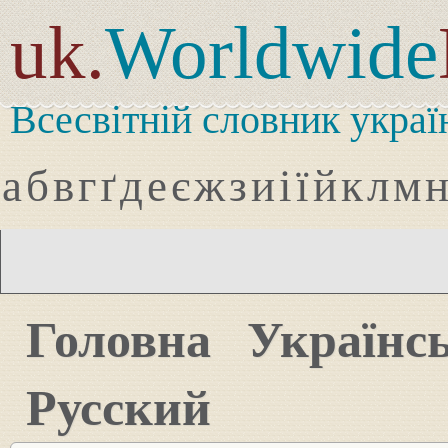
uk.
Worldwide
Всесвітній словник украї
а
б
в
г
ґ
д
е
є
ж
з
и
і
ї
й
к
л
м
Головна
Українс
Русский