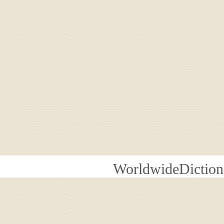
WorldwideDiction