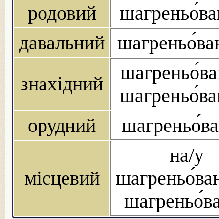
родовий
шагреньо́ва
давальний
шагреньо́ва
шагреньо́ва
знахідний
шагреньо́ва
орудний
шагреньо́в
на/у
місцевий
шагреньо́ва
шагреньо́в