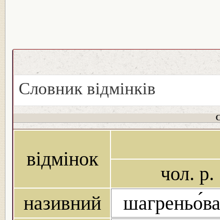
Словник відмінків
С
відмінок
чол. р.
називний
шагреньо́в