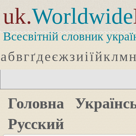
uk.
Worldwide
Всесвітній словник украї
а
б
в
г
ґ
д
е
є
ж
з
и
і
ї
й
к
л
м
Головна
Українс
Русский