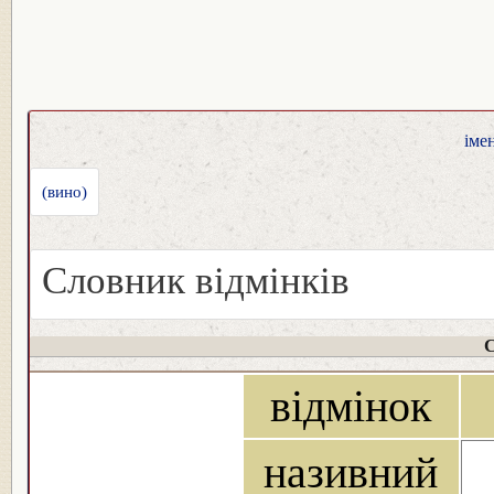
іме
(вино)
Словник відмінків
С
відмінок
називний