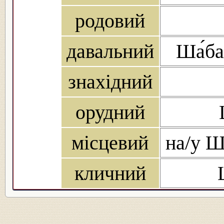
родовий
давальний
Ша́ба
знахідний
орудний
місцевий
на/у Ш
кличний