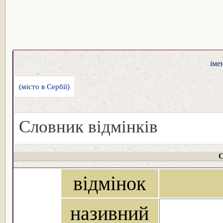
іме
(місто в Сербії)
Словник відмінків
С
відмінок
називний