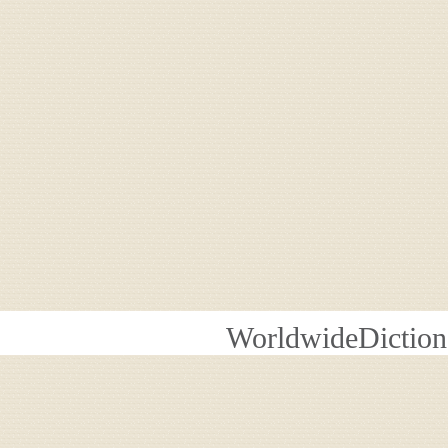
WorldwideDiction