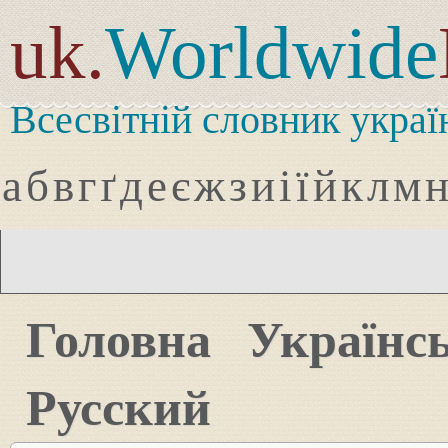
uk.
Worldwide
Всесвітній словник украї
а
б
в
г
ґ
д
е
є
ж
з
и
і
ї
й
к
л
м
Головна
Українс
Русский