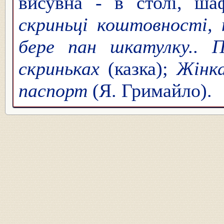
висувна - в столі, ша
скриньці коштовності, 
бере пан шкатулку.. 
скриньках
(казка);
Жінка
паспорт
(Я. Гримайло).