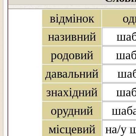
відмінок
од
називний
шаб
родовий
шаб
давальний
шаб
знахідний
шаб
орудний
шаба
місцевий
на/у ш