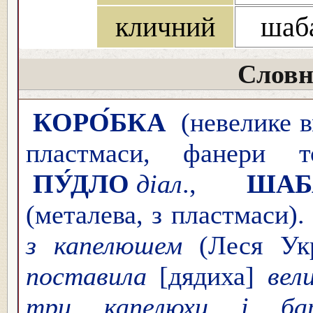
кличний
шаба
Словн
КОРО́БКА
(невелике в
пластмаси, фанери т
ПУ́ДЛО
діал
.,
ШАБ
(металева, з пластмаси).
з капелюшем
(Леся Укр
поставила
[дядиха]
вел
три капелюхи і бара