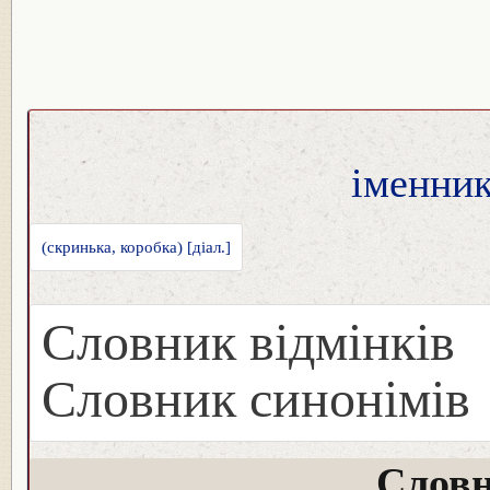
іменник
(скринька, коробка) [діал.]
Словник відмінків
Словник синонімів
Словн