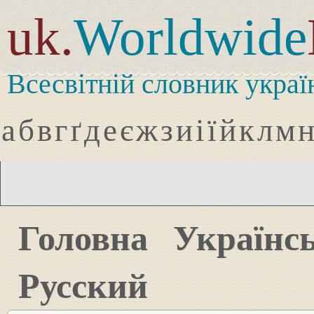
uk.
Worldwide
Всесвітній словник украї
а
б
в
г
ґ
д
е
є
ж
з
и
і
ї
й
к
л
м
Головна
Українс
Русский