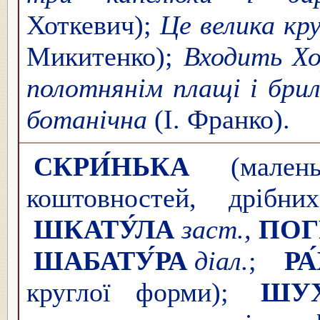
Хоткевич);
Це велика кру
Микитенко);
Входить Хо
полотнянім плащі і брил
ботанічна
(І. Франко).
СКРИ́НЬКА
(малень
коштовностей, дрібн
ШКАТУ́ЛА
заст.,
ПОГ
ШАБАТУ́РА
діал.
;
РА
круглої форми);
ШУХ