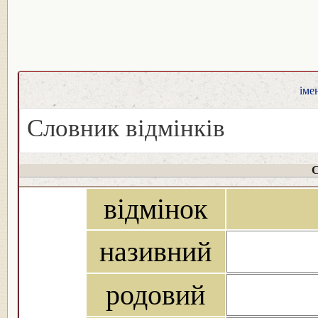
іме
Словник відмінків
С
відмінок
називний
родовий