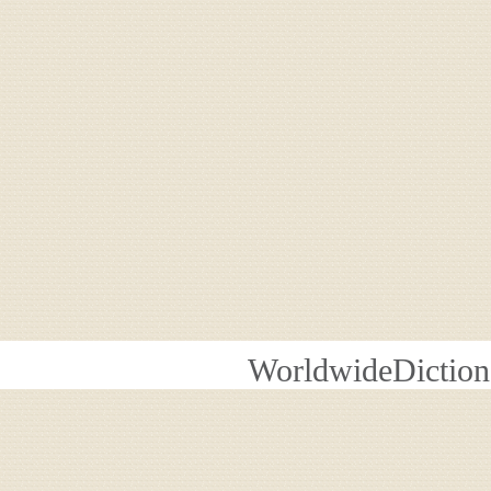
WorldwideDiction