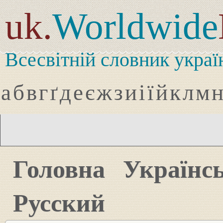
uk.
Worldwide
Всесвітній словник украї
а
б
в
г
ґ
д
е
є
ж
з
и
і
ї
й
к
л
м
Головна
Українс
Русский