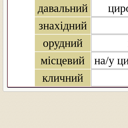
давальний
циро
знахідний
орудний
місцевий
на/у ци
кличний