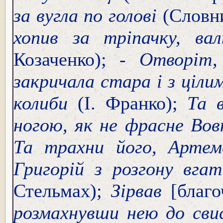
за вугла по голові
(Словн
хопив за тріпачку, в
Козаченко); -
Отворіт,
закричала стара і з ціли
колиби
(І. Франко);
Та 
ногою, як не фрасне Во
Та трахни його, Артем
Григорій з розгону вга
Стельмах);
Зірвав
[благ
розмахнувши нею до сви