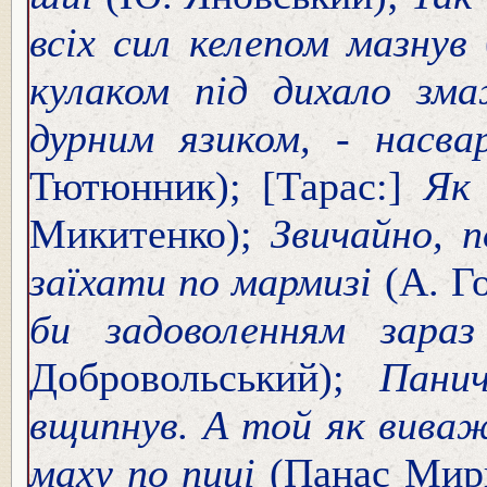
всіх сил келепом мазнув
кулаком під дихало зм
дурним язиком, - насв
Тютюнник); [Тарас:]
Як
Микитенко);
Звичайно, п
заїхати по мармизі
(А. Г
би задоволенням зара
Добровольський);
Пани
вщипнув. А той як виважи
маху по пиці
(Панас Мир