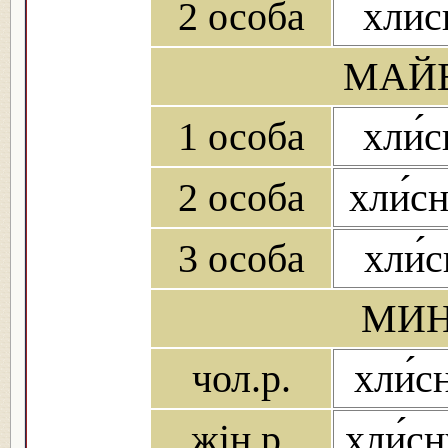
2 особа
хли́
МАЙБ
1 особа
хли́
2 особа
хли́с
3 особа
хли́
МИН
чол.р.
хли́с
жін.р.
хли́с