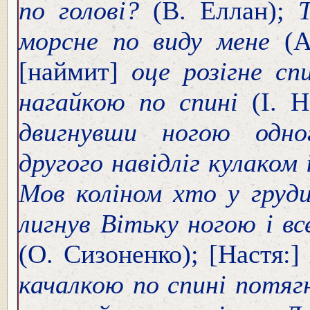
по голові?
(В. Еллан);
морсне по виду мене
(
[наймит]
оце розігне с
нагайкою по спині
(І. 
двигнувши ногою одн
другого навідліг кулаком
Мов коліном хто у груд
лигнув Вітьку ногою і в
(О. Сизоненко); [Настя:]
качалкою по спині потя