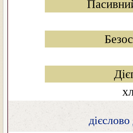
Пасивни
Безо
Діє
х
дієслово