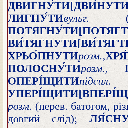
ДВИГНУ́ТИ
[ДВИ́НУТИ
ЛИГНУ́ТИ
вульг.
ПОТЯГНУ́ТИ
[ПОТЯГТИ
ВИ́ТЯГНУТИ
[ВИ́ТЯГТ
ХРЬО́ПНУТИ
розм.,
ХРЯ
ПОЛОСНУ́ТИ
розм.,
ОПЕРІ́ЩИТИ
під
УПЕРІ́ЩИТИ
[ВПЕРІ́
розм.
(перев. батогом, рі
довгий слід);
ЛЯ́СН