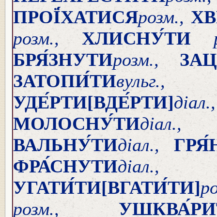
ПРОЇ́ХАТИСЯ
розм.,
ХВ
розм.,
ХЛИСНУ́ТИ
р
БРЯ́ЗНУТИ
розм.,
ЗАЦ
ЗАТОПИ́ТИ
вул
УДЕ́РТИ
[ВДЕ́РТИ]
ді
МОЛОСНУ́ТИ
ді
ВАЛЬНУ́ТИ
діал.,
ГРЯ
ФРА́СНУТИ
ді
УГАТИ́ТИ
[ВГАТИ́ТИ]
р
розм.,
УШКВА́Р