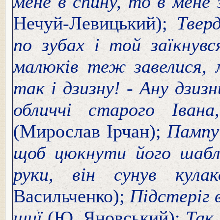
мене в спину, то в мене 
Нечуй-Левицький);
Твер
по зубах і той заїкнувс
малюків теж завелися, м
так і дзизну! - Ану дзиз
обличчі старого Івана
(Мирослав Ірчан);
Пампуш
щоб цюкнути його ша
руки, він сунув ку
Васильченко);
Підстеріг 
шиї
(Ю. Яновський);
Так