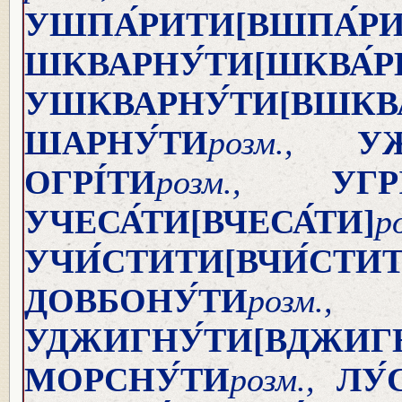
УШПА́РИТИ
[ВШПА́Р
ШКВАРНУ́ТИ
[ШКВА́
УШКВАРНУ́ТИ
[ВШКВ
ШАРНУ́ТИ
розм.,
УЖ
ОГРІ́ТИ
розм.,
УГР
УЧЕСА́ТИ
[ВЧЕСА́ТИ]
р
УЧИ́СТИТИ
[ВЧИ́СТИ
ДОВБОНУ́ТИ
ро
УДЖИГНУ́ТИ
[ВДЖИГН
МОРСНУ́ТИ
розм.,
ЛУ