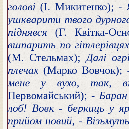
голові
(І. Микитенко); -
ушкварити твого дурного 
піднявся
(Г. Квітка-Осн
вшпарить по гітлерівцях 
(М. Стельмах);
Далі ог
плечах
(Марко Вовчок);
мене у вухо, так, 
Первомайський); -
Баран
лоб! Вовк - беркиць у яр
прийом новий, - Візьмут