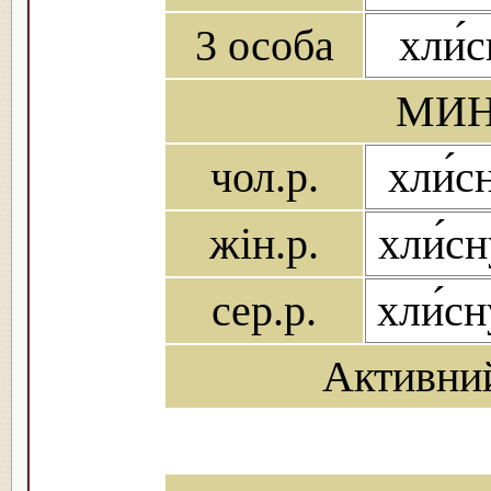
3 особа
хли́
МИН
чол.р.
хли́с
жін.р.
хли́с
сер.р.
хли́с
Активни