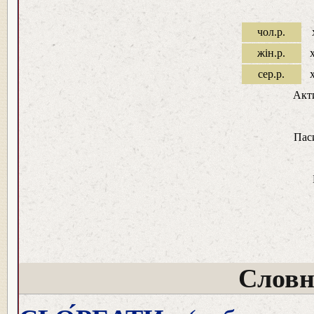
чол.р.
жін.р.
сер.р.
Акт
Пас
Словн