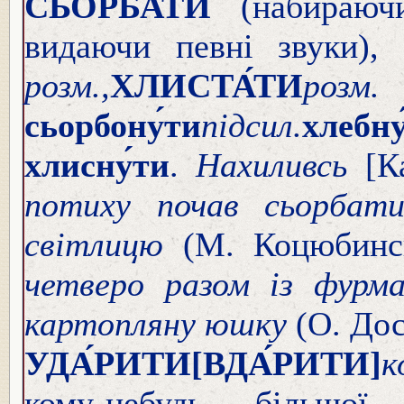
СЬО́РБАТИ
(набираючи
видаючи певні звуки),
розм.,
ХЛИСТА́ТИ
розм.
сьорбону́ти
підсил.
хлебну
хлисну́ти
.
Нахиливсь
[К
потиху почав сьорбати
світлицю
(М. Коцюбинс
четверо разом із фурм
картопляну юшку
(О. Дос
УДА́РИТИ
[ВДА́РИТИ]
к
кому-небудь більшо