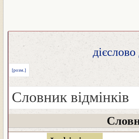
дієслово
[розм.]
Словник відмінків
Словн