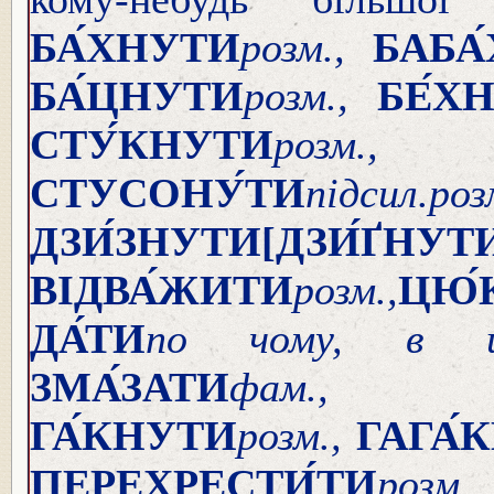
БА́ХНУТИ
розм.,
БАБА
БА́ЦНУТИ
розм.,
БЕ́Х
СТУ́КНУТИ
ро
СТУСОНУ́ТИ
підсил.
роз
ДЗИ́ЗНУТИ
[ДЗИ́ҐНУТ
ВІДВА́ЖИТИ
розм.,
ЦЮ́
ДА́ТИ
по чому, в 
ЗМА́ЗАТИ
фам.
ГА́КНУТИ
розм.,
ГАГА́
ПЕРЕХРЕСТИ́ТИ
розм.