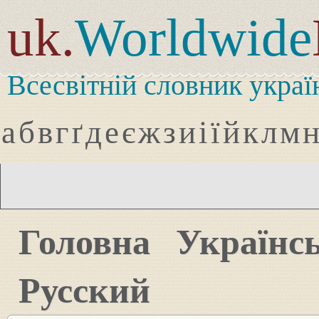
uk.
Worldwide
Всесвітній словник украї
а
б
в
г
ґ
д
е
є
ж
з
и
і
ї
й
к
л
м
Головна
Українс
Русский