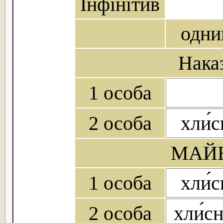
Інфінітив
одни
Нака
1 особа
2 особа
хли́
МАЙБ
1 особа
хли́
2 особа
хли́с