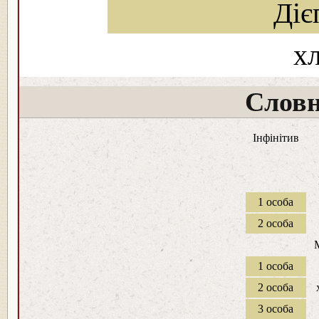
Діє
х
Словн
Інфінітив
1 особа
2 особа
1 особа
2 особа
3 особа