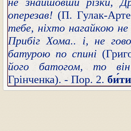
не знайшовши різки, Д
оперезав!
(П. Гулак-Арт
тебе, ніхто нагайкою не
Прибіг Хома.. і, не гов
батурою по спині
(Григ
його батогом, то в
Грінченка). - Пор. 2.
би́т