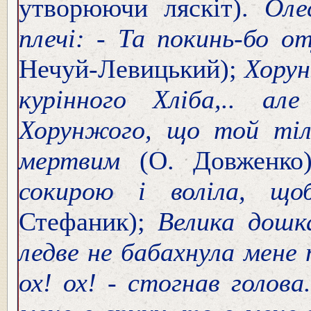
утворюючи ляскіт).
Оле
плечі: - Та покинь-бо о
Нечуй-Левицький);
Хорун
курінного Хліба,.. а
Хорунжого, що той тіл
мертвим
(О. Довженко
сокирою і воліла, щ
Стефаник);
Велика дошк
ледве не бабахнула мене 
ох! ох! - стогнав голова