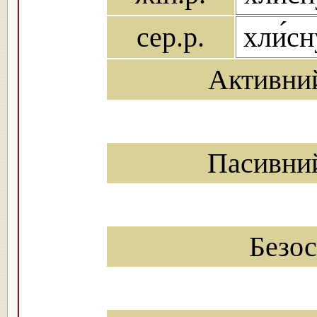
сер.р.
хли́с
Активни
Пасивни
Безо