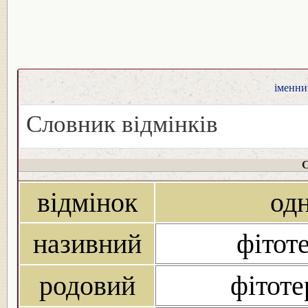
іменник
Словник відмінків
С
відмінок
од
називний
фітоте
родовий
фітоте