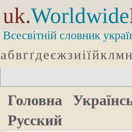
uk.
Worldwide
Всесвітній словник украї
а
б
в
г
ґ
д
е
є
ж
з
и
і
ї
й
к
л
м
Головна
Українс
Русский