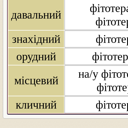
фітотера
давальний
фітоте
знахідний
фітоте
орудний
фітотер
на/у фітот
місцевий
фітоте
кличний
фітоте