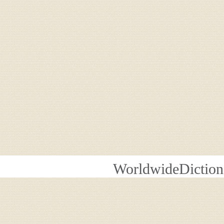
WorldwideDiction