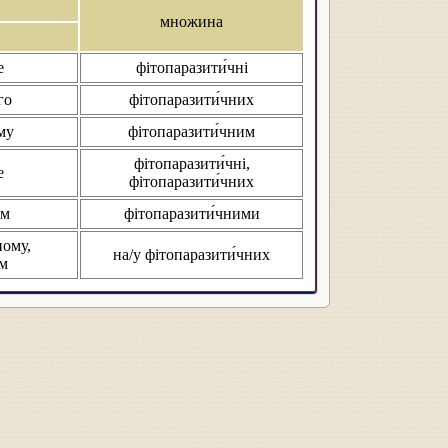
множина
е
фітопаразити́чні
го
фітопаразити́чних
му
фітопаразити́чним
фітопаразити́чні,
е
фітопаразити́чних
им
фітопаразити́чними
ному,
на/у фітопаразити́чних
ім