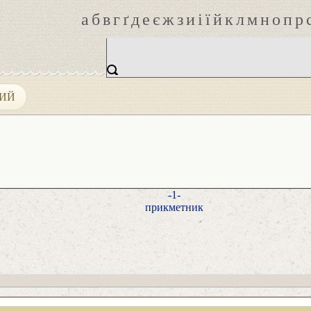
а
б
в
г
ґ
д
е
є
ж
з
и
і
ї
й
к
л
м
н
о
п
р
НИЙ
-1-
прикметник