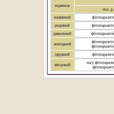
відмінок
чол. р.
називний
фітопаразит
родовий
фітопаразити
давальний
фітопаразити
фітопаразити
знахідний
фітопаразити
орудний
фітопаразит
на/у фітопарази
місцевий
фітопаразит