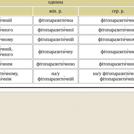
однина
жін. р.
сер. р.
и́чний
фітопаразити́чна
фітопаразити́чн
́чного
фітопаразити́чної
фітопаразити́чно
́чному
фітопаразити́чній
фітопаразити́чно
́чний,
фітопаразити́чну
фітопаразити́чн
́чного
и́чним
фітопаразити́чною
фітопаразити́чн
ти́чному,
на/у
на/у фітопаразити́ч
и́чнім
фітопаразити́чній
фітопаразити́чн