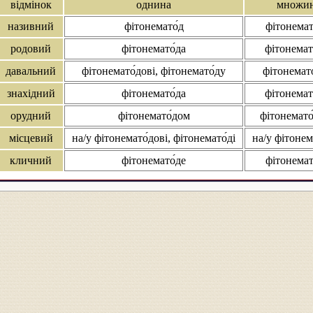
відмінок
однина
множи
називний
фітонемато́д
фітонемат
родовий
фітонемато́да
фітонемато
давальний
фітонемато́дові, фітонемато́ду
фітонемат
знахідний
фітонемато́да
фітонемато
орудний
фітонемато́дом
фітонемато
місцевий
на/у фітонемато́дові, фітонемато́ді
на/у фітонем
кличний
фітонемато́де
фітонемат