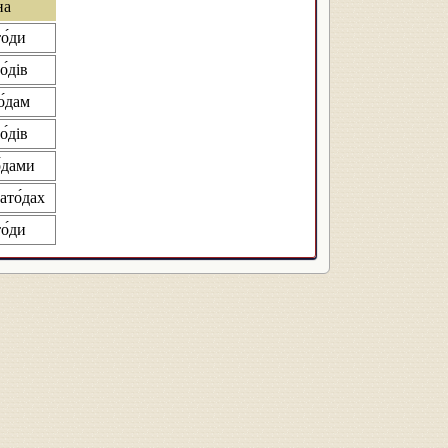
на
о́ди
́дів
о́дам
́дів
́дами
ато́дах
о́ди