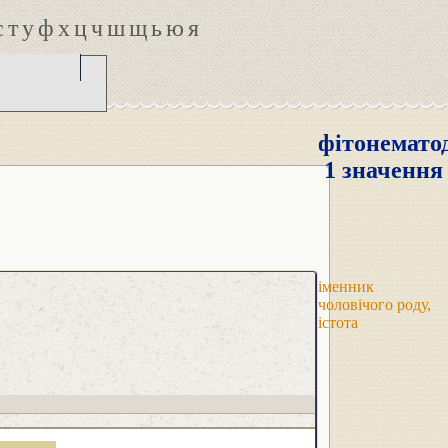
с
т
у
ф
х
ц
ч
ш
щ
ь
ю
я
фітонемато
1 значення
іменник
чоловічого роду,
істота