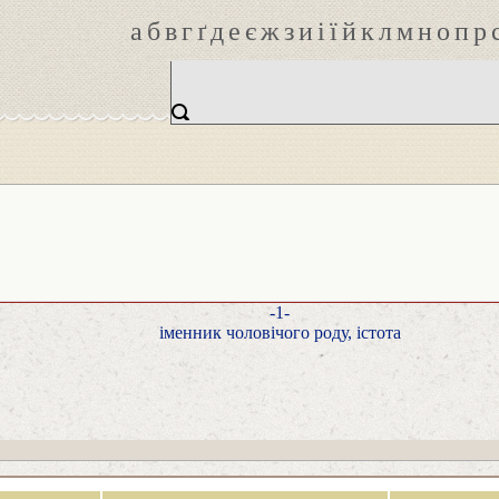
а
б
в
г
ґ
д
е
є
ж
з
и
і
ї
й
к
л
м
н
о
п
р
-1-
іменник чоловічого роду, істота