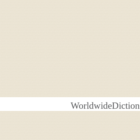
WorldwideDiction