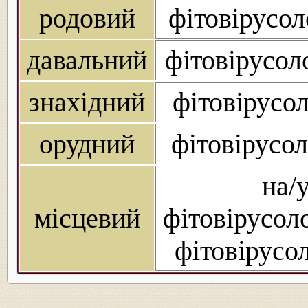
родовий
фітовірусол
давальний
фітовірусол
знахідний
фітовірусол
орудний
фітовірусол
на/
місцевий
фітовірусоло
фітовірусол