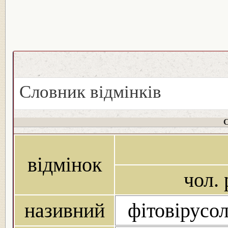
Словник відмінків
С
відмінок
чол. 
називний
фітовірусол