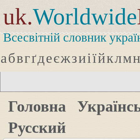
uk.
Worldwide
Всесвітній словник украї
а
б
в
г
ґ
д
е
є
ж
з
и
і
ї
й
к
л
м
Головна
Українс
Русский