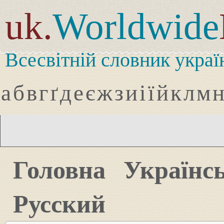
uk.
Worldwide
Всесвітній словник украї
а
б
в
г
ґ
д
е
є
ж
з
и
і
ї
й
к
л
м
Головна
Українс
Русский