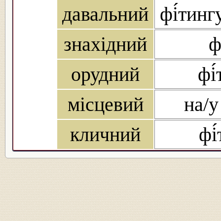
давальний
фі́тингу
знахідний
ф
орудний
фі
місцевий
на/у
кличний
фі