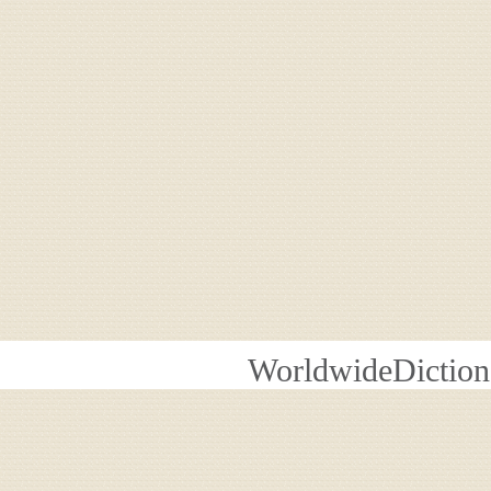
WorldwideDiction