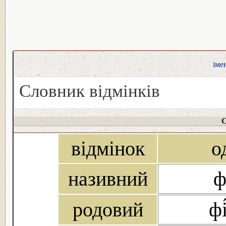
іме
Словник відмінків
С
відмінок
о
називний
ф
родовий
фі