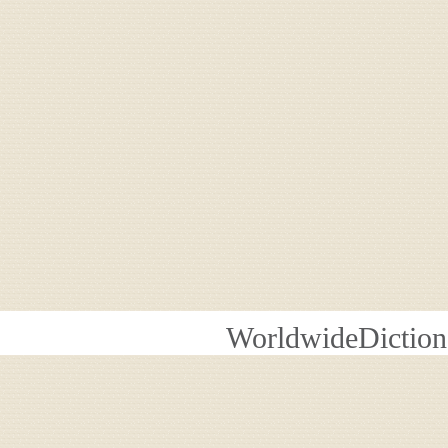
WorldwideDiction