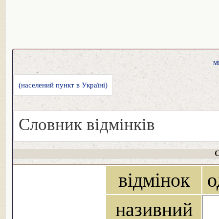
м
(населений пункт в Україні)
Словник відмінків
С
відмінок
о
називний