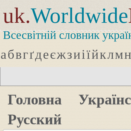
uk.
Worldwide
Всесвітній словник украї
а
б
в
г
ґ
д
е
є
ж
з
и
і
ї
й
к
л
м
Головна
Україн
Русский