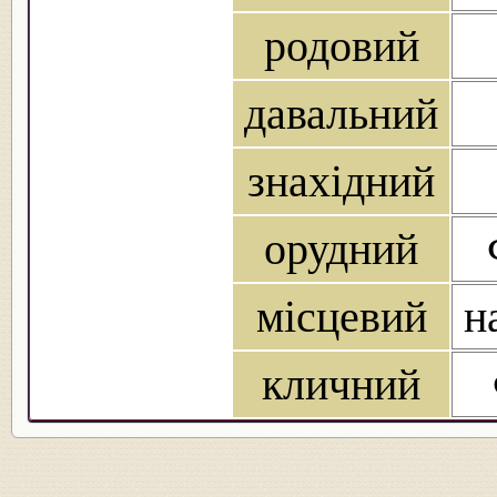
родовий
давальний
знахідний
орудний
місцевий
н
кличний