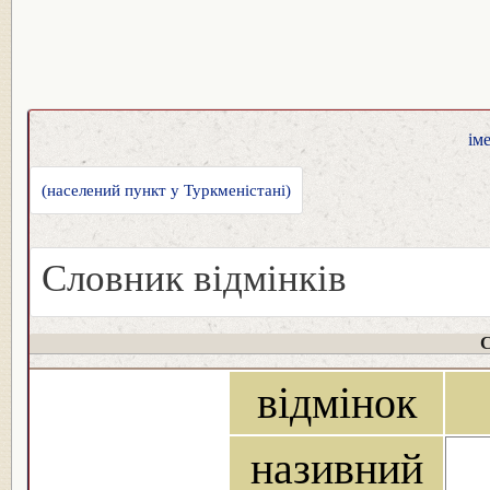
ім
(населений пункт у Туркменістані)
Словник відмінків
С
відмінок
називний