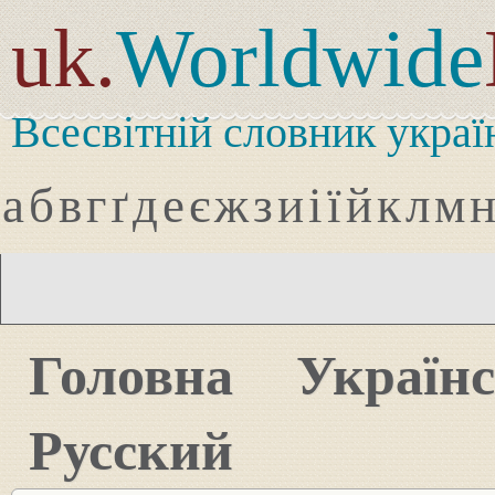
uk.
Worldwide
Всесвітній словник украї
а
б
в
г
ґ
д
е
є
ж
з
и
і
ї
й
к
л
м
Головна
Україн
Русский