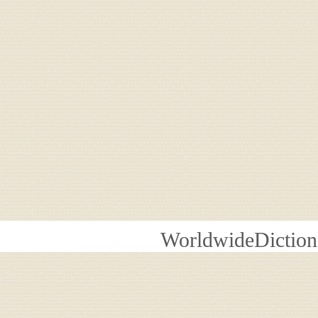
WorldwideDiction