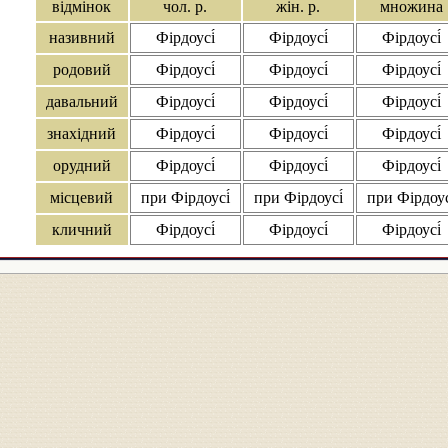
відмінок
чол. р.
жін. р.
множина
називний
Фірдоусі́
Фірдоусі́
Фірдоусі́
родовий
Фірдоусі́
Фірдоусі́
Фірдоусі́
давальний
Фірдоусі́
Фірдоусі́
Фірдоусі́
знахідний
Фірдоусі́
Фірдоусі́
Фірдоусі́
орудний
Фірдоусі́
Фірдоусі́
Фірдоусі́
місцевий
при Фірдоусі́
при Фірдоусі́
при Фірдоус
кличний
Фірдоусі́
Фірдоусі́
Фірдоусі́