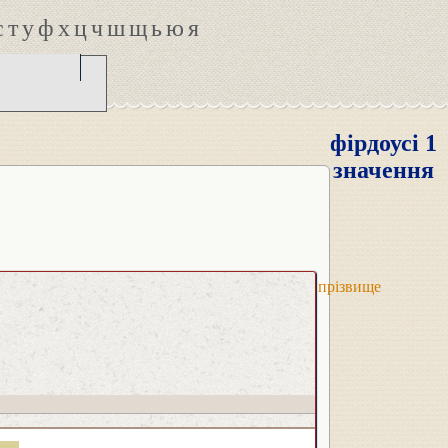
с
т
у
ф
х
ц
ч
ш
щ
ь
ю
я
фірдоусі 1
значення
прізвище