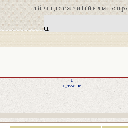
а
б
в
г
ґ
д
е
є
ж
з
и
і
ї
й
к
л
м
н
о
п
р
-1-
прізвище