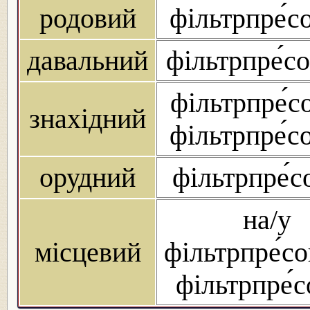
родовий
фільтрпре́с
давальний
фільтрпре́с
фільтрпре́с
знахідний
фільтрпре́с
орудний
фільтрпре́
на/у
місцевий
фільтрпре́со
фільтрпре́с