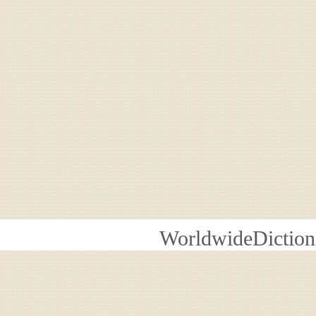
WorldwideDiction