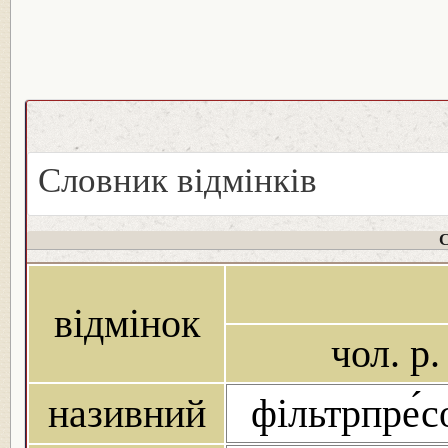
Словник відмінків
С
відмінок
чол. р.
називний
фільтрпре́