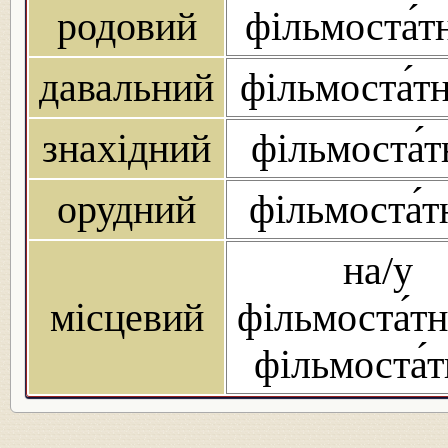
родовий
фільмоста́т
давальний
фільмоста́т
знахідний
фільмоста́
орудний
фільмоста́
на/у
місцевий
фільмоста́тн
фільмоста́