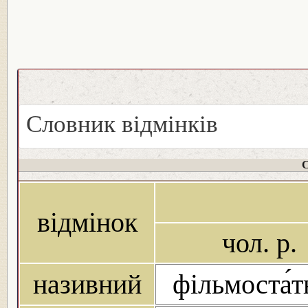
Словник відмінків
С
відмінок
чол. р.
називний
фільмоста́