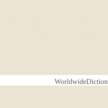
WorldwideDiction