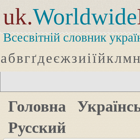
uk.
Worldwide
Всесвітній словник украї
а
б
в
г
ґ
д
е
є
ж
з
и
і
ї
й
к
л
м
Головна
Українс
Русский