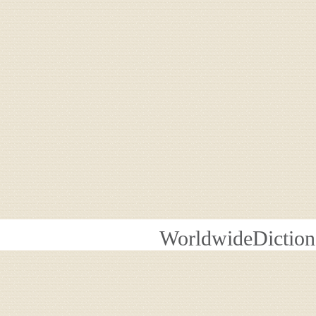
WorldwideDiction