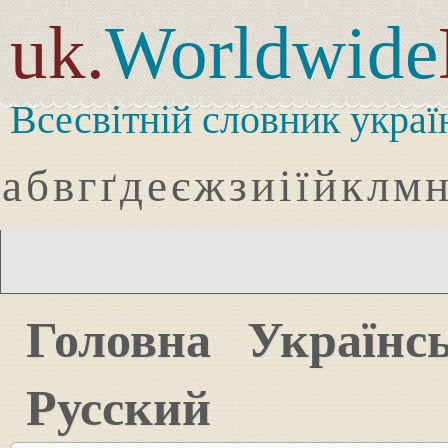
uk.
Worldwide
Всесвітній словник украї
а
б
в
г
ґ
д
е
є
ж
з
и
і
ї
й
к
л
м
Головна
Українс
Русский