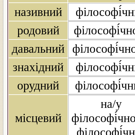
називний
філософі́ч
родовий
філософі́чн
давальний
філософі́чн
знахідний
філософі́ч
орудний
філософі́ч
на/у
місцевий
філософі́чн
філософі́ч