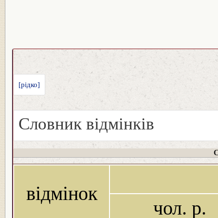
[рідко]
Словник відмінків
С
відмінок
чол. р.