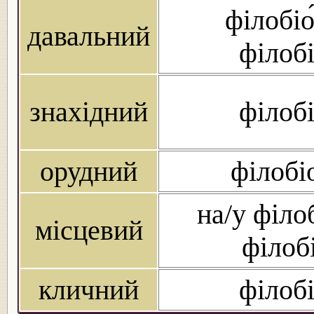
філобіо
давальний
філобі
знахідний
філобі
орудний
філобі
на/у філоб
місцевий
філобі
кличний
філобі