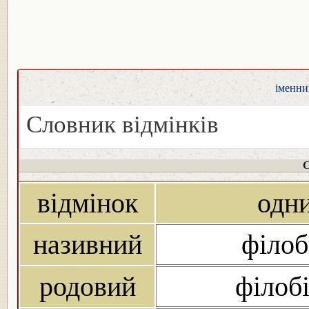
іменник
Словник відмінків
С
відмінок
одн
називний
філоб
родовий
філобі