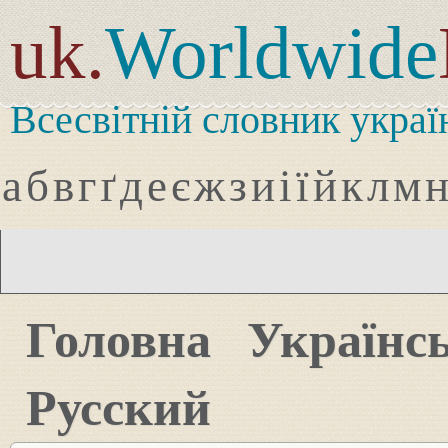
uk.
Worldwide
Всесвітній словник украї
а
б
в
г
ґ
д
е
є
ж
з
и
і
ї
й
к
л
м
Головна
Українс
Русский