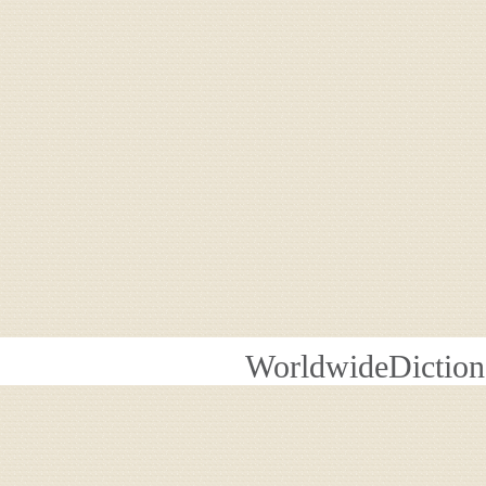
WorldwideDiction