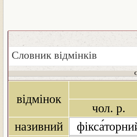
Словник відмінків
С
відмінок
чол. р.
називний
фікса́торни