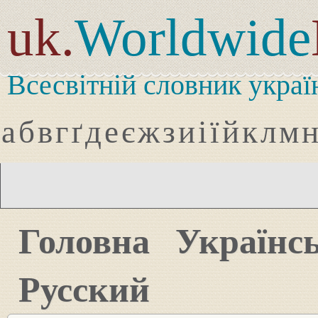
uk.
Worldwide
Всесвітній словник украї
а
б
в
г
ґ
д
е
є
ж
з
и
і
ї
й
к
л
м
Головна
Українс
Русский