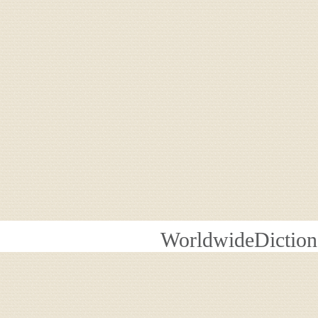
WorldwideDiction