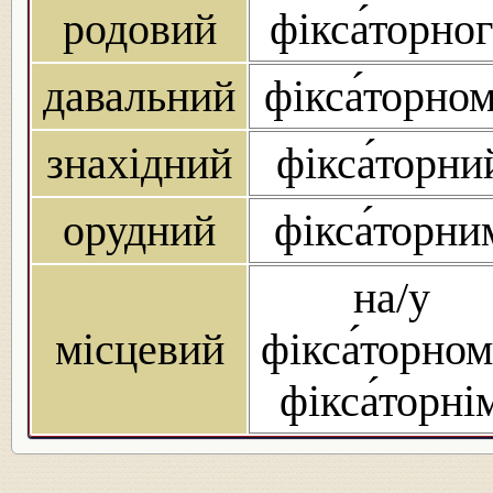
родовий
фікса́торно
давальний
фікса́торно
знахідний
фікса́торни
орудний
фікса́торни
на/у
місцевий
фікса́торном
фікса́торні