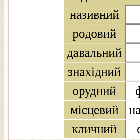
називний
родовий
давальний
знахідний
орудний
місцевий
на
кличний