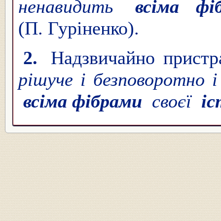
ненавидить
всіма ф
(П. Гуріненко).
2.
Надзвичайно пристр
рішуче і безповоротно 
всіма фібрами
своєї
і