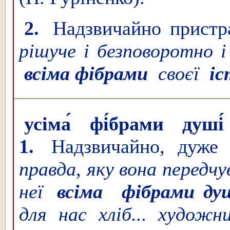
2.
Надзвичайно пристр
рішуче і безповоротно 
всіма фібрами
своєї
і
усіма́ фі́брами душі́
1.
Надзвичайно, дуже
правда, яку вона передчу
неї
всіма
фібрами ду
для нас хліб... художн