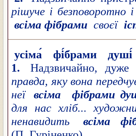
рішуче і безповоротно 
всіма фібрами
своєї
і
усіма́ фі́брами душі́
1.
Надзвичайно, дуже
правда, яку вона передчу
неї
всіма
фібрами ду
для нас хліб... художн
ненавидить
всіма ф
(П. Гуріненко).