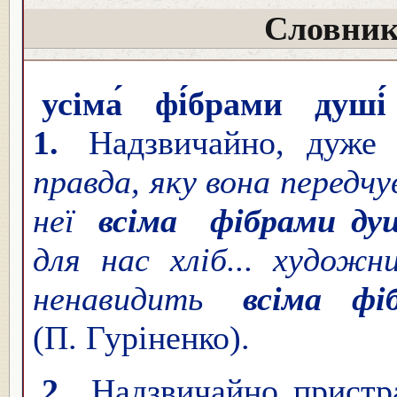
Словник
усіма́ фі́брами душі́
1.
Надзвичайно, дуже
правда, яку вона передчу
неї
всіма
фібрами ду
для нас хліб... художн
ненавидить
всіма ф
(П. Гуріненко).
2.
Надзвичайно пристр