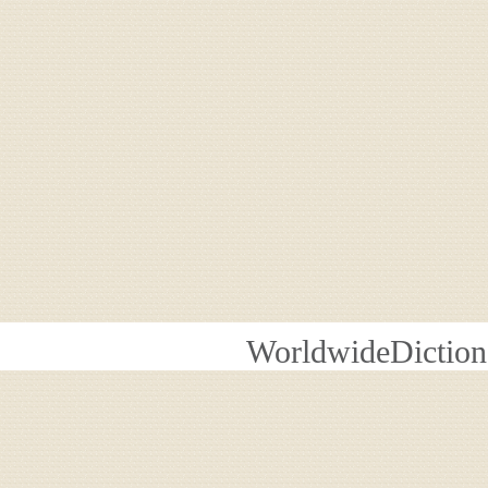
WorldwideDiction