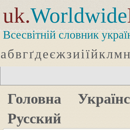
uk.
Worldwide
Всесвітній словник украї
а
б
в
г
ґ
д
е
є
ж
з
и
і
ї
й
к
л
м
Головна
Україн
Русский