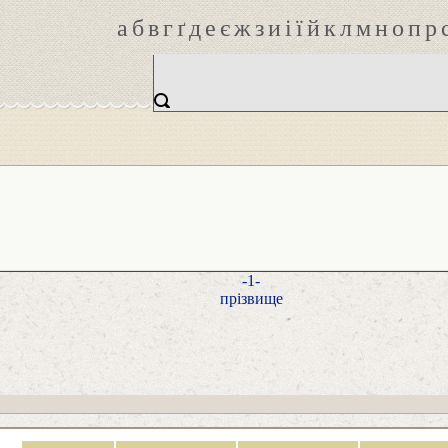
а
б
в
г
ґ
д
е
є
ж
з
и
і
ї
й
к
л
м
н
о
п
р
-1-
прізвище