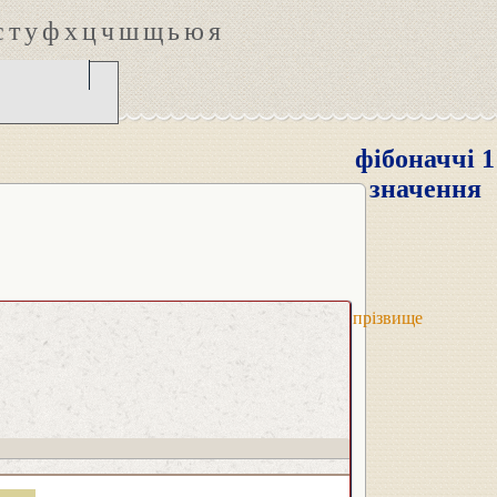
с
т
у
ф
х
ц
ч
ш
щ
ь
ю
я
фібоначчі 1
значення
прізвище