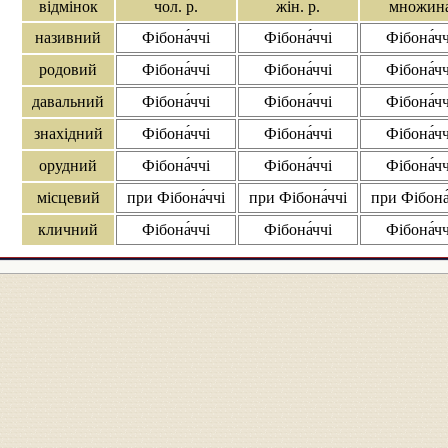
відмінок
чол. р.
жін. р.
множин
називний
Фібона́ччі
Фібона́ччі
Фібона́чч
родовий
Фібона́ччі
Фібона́ччі
Фібона́чч
давальний
Фібона́ччі
Фібона́ччі
Фібона́чч
знахідний
Фібона́ччі
Фібона́ччі
Фібона́чч
орудний
Фібона́ччі
Фібона́ччі
Фібона́чч
місцевий
при Фібона́ччі
при Фібона́ччі
при Фібона́
кличний
Фібона́ччі
Фібона́ччі
Фібона́чч