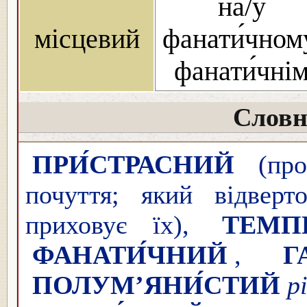
на/у
місцевий
фанати́чном
фанати́чні
Словн
ПРИ́СТРАСНИЙ
(про
почуття; який відверт
приховує їх),
ТЕМП
ФАНАТИ́ЧНИЙ
,
Г
ПОЛУМ’ЯНИ́СТИЙ