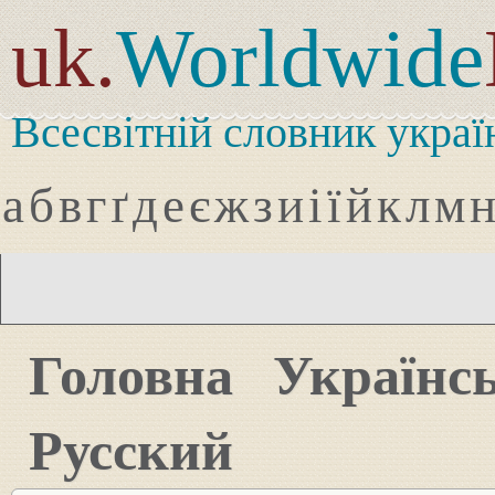
uk.
Worldwide
Всесвітній словник украї
а
б
в
г
ґ
д
е
є
ж
з
и
і
ї
й
к
л
м
Головна
Українс
Русский