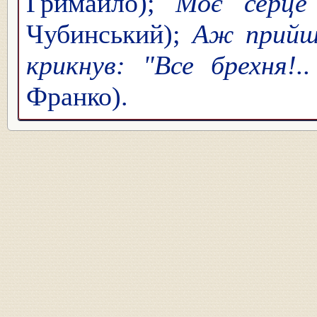
Гримайло);
Моє серце
Чубинський);
Аж прийшо
крикнув: "Все брехня!
Франко).