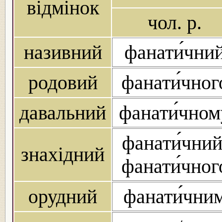
відмінок
чол. р.
називний
фанати́чни
родовий
фанати́чног
давальний
фанати́чном
фанати́чний
знахідний
фанати́чног
орудний
фанати́чни