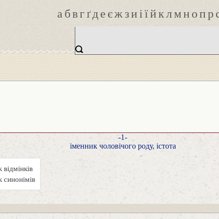
а
б
в
г
ґ
д
е
є
ж
з
и
і
ї
й
к
л
м
н
о
п
р
-1-
іменник чоловічого роду, істота
 відмінків
 синонімів