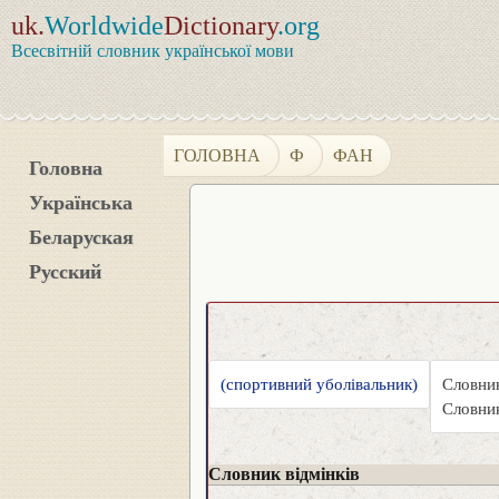
uk.
Worldwide
Dictionary
.org
Всесвітній словник української мови
ГОЛОВНА
Ф
ФАН
Головна
Українська
Беларуская
Русский
(спортивний уболівальник)
Словник
Словник
Словник відмінків