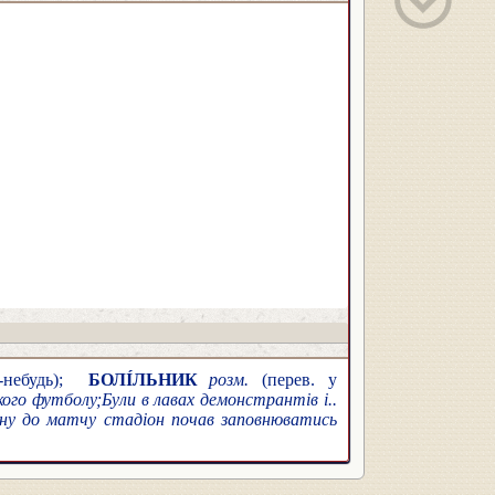
-небудь);
БОЛІ́ЛЬНИК
розм.
(перев. у
кого футболу;
Були в лавах демонстрантів і..
ину до матчу стадіон почав заповнюватись