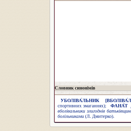
Словник синонімів
УБОЛІВА́ЛЬНИК
[ВБОЛІВА́
спортивних змаганнях);
ФАНА́Т
вболівальники злигоднів батьківщи
болільниками
(Л. Дмитерко).