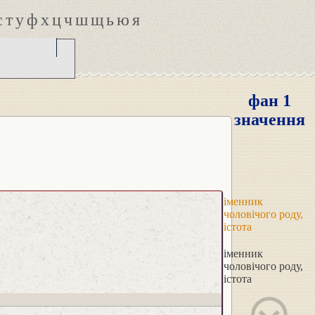
с
т
у
ф
х
ц
ч
ш
щ
ь
ю
я
фан 1
значення
іменник
чоловічого роду,
істота
іменник
чоловічого роду,
істота