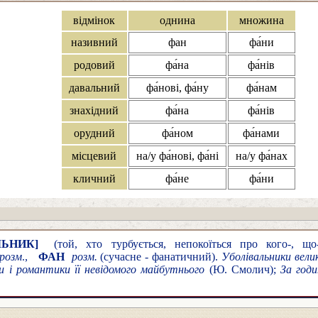
відмінок
однина
множина
називний
фан
фа́ни
родовий
фа́на
фа́нів
давальний
фа́нові, фа́ну
фа́нам
знахідний
фа́на
фа́нів
орудний
фа́ном
фа́нами
місцевий
на/у фа́нові, фа́ні
на/у фа́нах
кличний
фа́не
фа́ни
ЛЬНИК]
(той, хто турбується, непокоїться про кого-, що
розм
.,
ФАН
розм.
(сучасне - фанатичний).
Уболівальники вели
ни і романтики її невідомого майбутнього
(Ю. Смолич);
За год