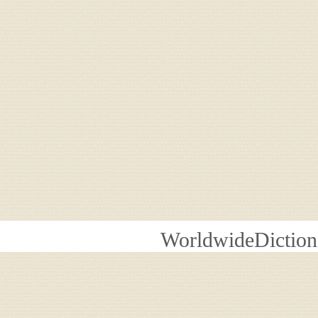
WorldwideDiction