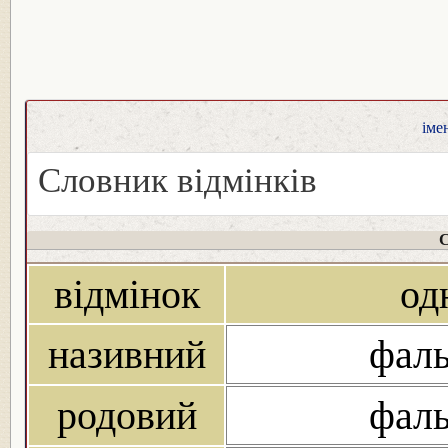
іме
Словник відмінків
С
відмінок
од
називний
фаль
родовий
фаль