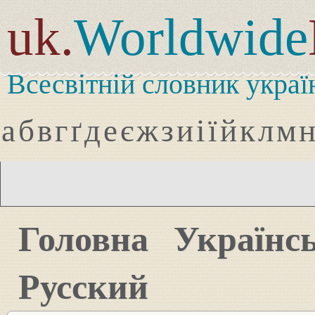
uk.
Worldwide
Всесвітній словник украї
а
б
в
г
ґ
д
е
є
ж
з
и
і
ї
й
к
л
м
Головна
Українс
Русский