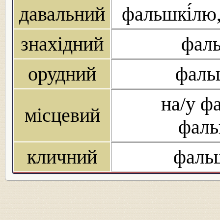
давальний
фальшкі́лю,
знахідний
фаль
орудний
фаль
на/у фа
місцевий
фаль
кличний
фаль