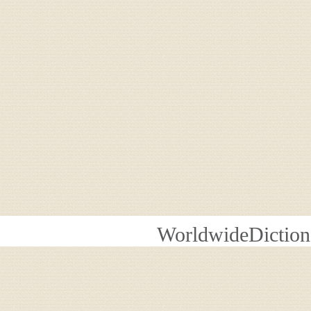
WorldwideDiction