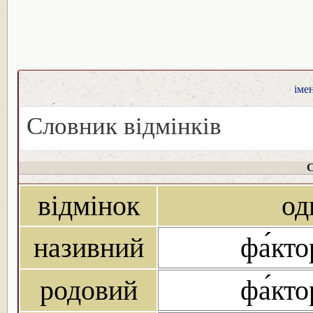
іме
Словник відмінків
С
відмінок
од
називний
фа́кто
родовий
фа́кто