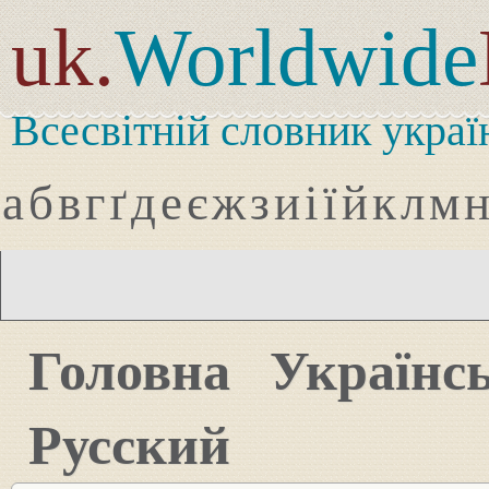
uk.
Worldwide
Всесвітній словник украї
а
б
в
г
ґ
д
е
є
ж
з
и
і
ї
й
к
л
м
Головна
Українс
Русский