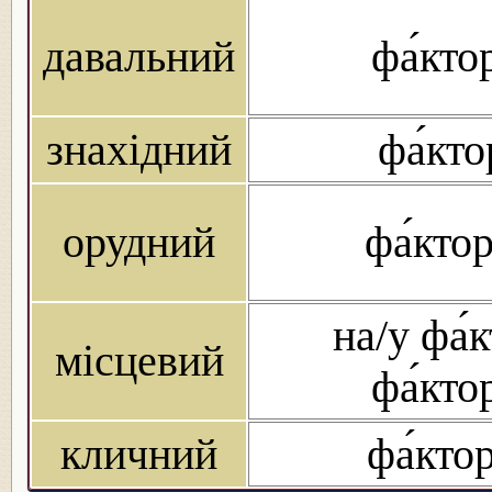
давальний
фа́кто
знахідний
фа́кто
орудний
фа́ктор
на/у фа́к
місцевий
фа́кто
кличний
фа́ктор