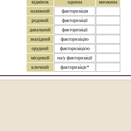
відмінок
однина
множина
називний
факториза́ція
родовий
факториза́ції
давальний
факториза́ції
знахідний
факториза́цію
орудний
факториза́цією
місцевий
на/у факториза́ції
кличний
факториза́ціє*