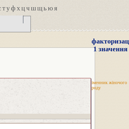
с
т
у
ф
х
ц
ч
ш
щ
ь
ю
я
факторизац
1 значення
іменник жіночого
роду