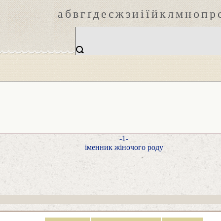
а
б
в
г
ґ
д
е
є
ж
з
и
і
ї
й
к
л
м
н
о
п
р
-1-
іменник жіночого роду