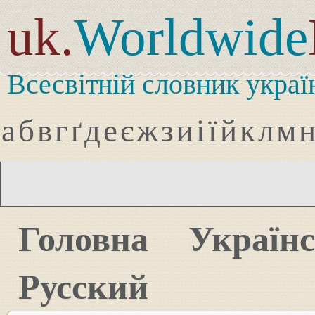
uk.
Worldwide
Всесвітній словник украї
а
б
в
г
ґ
д
е
є
ж
з
и
і
ї
й
к
л
м
Головна
Україн
Русский