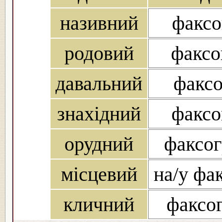
називний
факсо
родовий
факсо
давальний
факсо
знахідний
факсо
орудний
факсог
місцевий
на/у фак
кличний
факсог