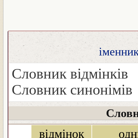
іменник
Словник відмінків
Словник синонімів
Словн
відмінок
одн