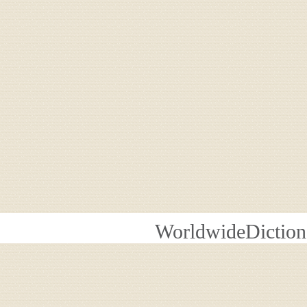
WorldwideDiction