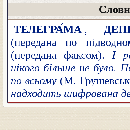
Словн
ТЕЛЕГРА́МА
,
ДЕП
(передана по підводн
(передана факсом).
І р
нікого більше не було. 
по всьому
(М. Грушевськ
надходить шифрована де