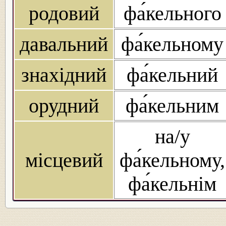
родовий
фа́кельного
давальний
фа́кельному
знахідний
фа́кельний
орудний
фа́кельним
на/у
місцевий
фа́кельному,
фа́кельнім