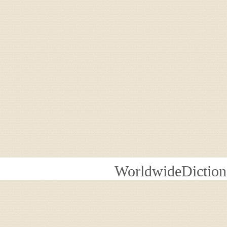
WorldwideDiction