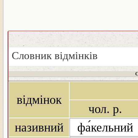
Словник відмінків
С
відмінок
чол. р.
називний
фа́кельний