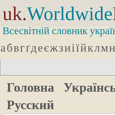
uk.
Worldwide
Всесвітній словник украї
а
б
в
г
ґ
д
е
є
ж
з
и
і
ї
й
к
л
м
Головна
Українс
Русский