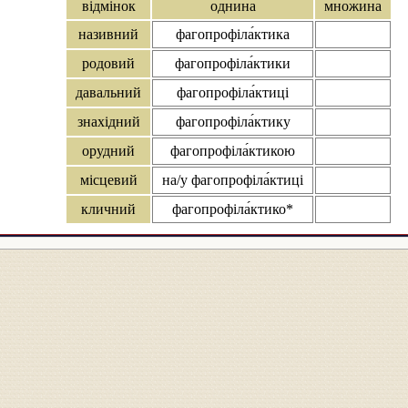
відмінок
однина
множина
називний
фагопрофіла́ктика
родовий
фагопрофіла́ктики
давальний
фагопрофіла́ктиці
знахідний
фагопрофіла́ктику
орудний
фагопрофіла́ктикою
місцевий
на/у фагопрофіла́ктиці
кличний
фагопрофіла́ктико*