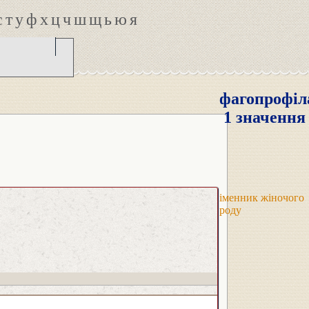
с
т
у
ф
х
ц
ч
ш
щ
ь
ю
я
фагопрофіл
1 значення
іменник жіночого
роду