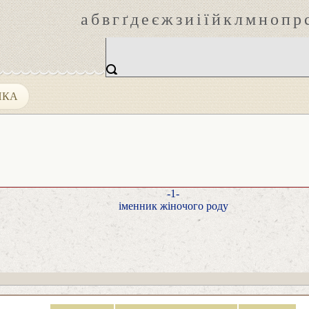
а
б
в
г
ґ
д
е
є
ж
з
и
і
ї
й
к
л
м
н
о
п
р
ИКА
-1-
іменник жіночого роду