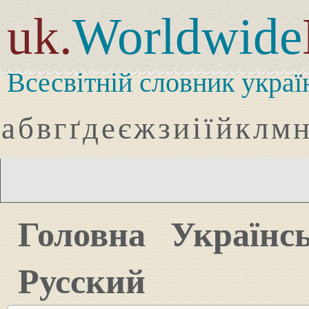
uk.
Worldwide
Всесвітній словник украї
а
б
в
г
ґ
д
е
є
ж
з
и
і
ї
й
к
л
м
Головна
Українс
Русский