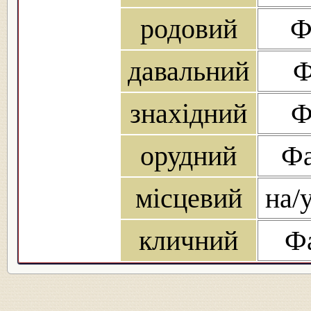
родовий
Ф
давальний
Ф
знахідний
Ф
орудний
Фа
місцевий
на/
кличний
Фа