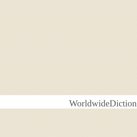
WorldwideDiction