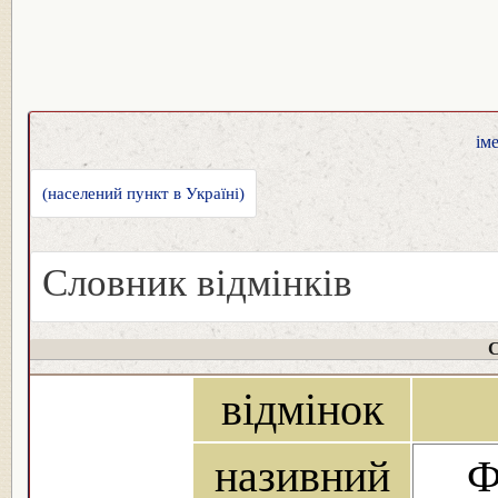
ім
(населений пункт в Україні)
Словник відмінків
С
відмінок
називний
Ф