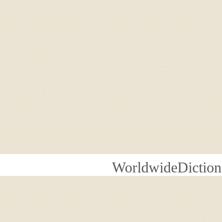
WorldwideDiction