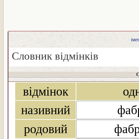
іме
Словник відмінків
С
відмінок
од
називний
фабр
родовий
фабр