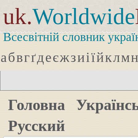
uk.
Worldwide
Всесвітній словник украї
а
б
в
г
ґ
д
е
є
ж
з
и
і
ї
й
к
л
м
Головна
Українс
Русский