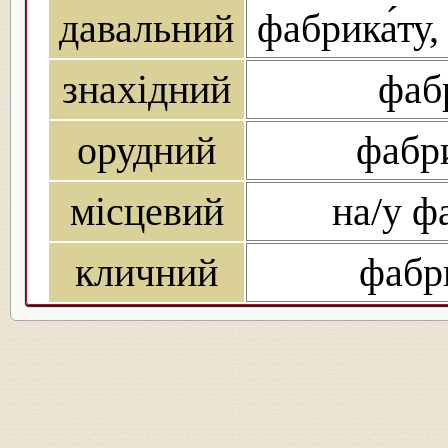
давальний
фабрика́ту,
знахідний
фабр
орудний
фабри
місцевий
на/у фа
кличний
фабри