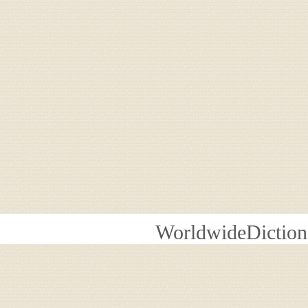
WorldwideDiction