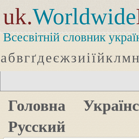
uk.
Worldwide
Всесвітній словник украї
а
б
в
г
ґ
д
е
є
ж
з
и
і
ї
й
к
л
м
Головна
Україн
Русский