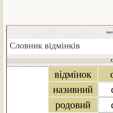
іме
Словник відмінків
С
відмінок
називний
родовий