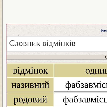
іме
Словник відмінків
С
відмінок
одни
називний
фабзавміс
родовий
фабзавмісц