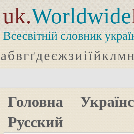
uk.
Worldwide
Всесвітній словник украї
а
б
в
г
ґ
д
е
є
ж
з
и
і
ї
й
к
л
м
Головна
Україн
Русский