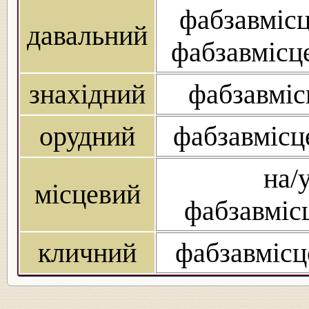
фабзавмісц
давальний
фабзавмісце
знахідний
фабзавміс
орудний
фабзавмісц
на/
місцевий
фабзавмісц
кличний
фабзавмісц