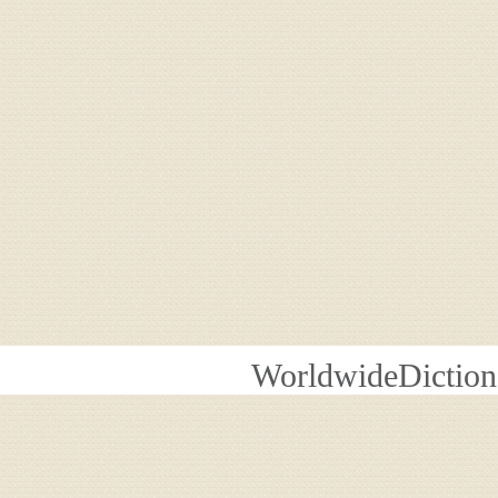
WorldwideDiction