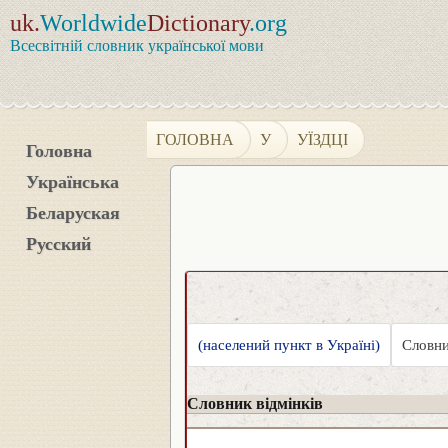
uk.
Worldwide
Dictionary
.org
Всесвітній словник української мови
ГОЛОВНА
У
УЇЗДЦІ
Головна
Українська
Беларуская
Русский
(населений пункт в Україні)
Словни
Словник відмінків