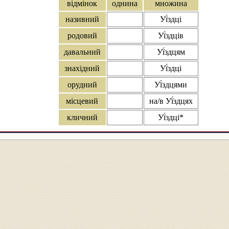
відмінок
однина
множина
називний
Уї́здці
родовий
Уї́здців
давальний
Уї́здцям
знахідний
Уї́здці
орудний
Уї́здцями
місцевий
на/в Уї́здцях
кличний
Уї́здці*