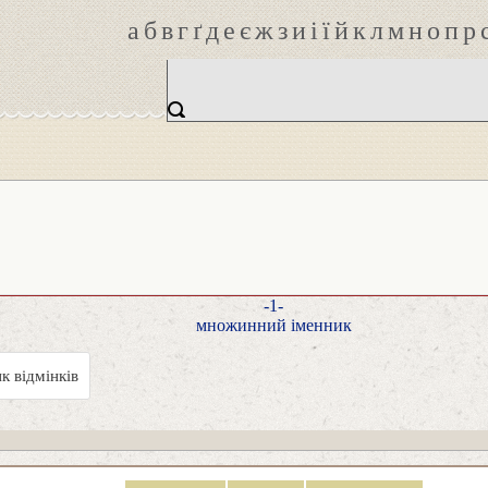
а
б
в
г
ґ
д
е
є
ж
з
и
і
ї
й
к
л
м
н
о
п
р
-1-
множинний іменник
к відмінків