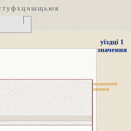
с
т
у
ф
х
ц
ч
ш
щ
ь
ю
я
уїздці 1
значення
множинний
іменник