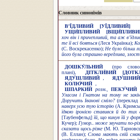
Словник синонімів
В’Ї́ДЛИВИЙ
[УЇ́ДЛИВИЙ]
(я
УЩИ́ПЛИВИЙ
[ВЩИ́ПЛИВИ
хоч він і причепливий, та аж в’їдл
те її всі бояться
(Леся Українка);
Ко
(С. Воскрекасенко);
Не було більш л
його була страшно вередлива, злости
ДОШКУ́ЛЬНИЙ
(про слово,
плані),
ДІТКЛИ́ВИЙ
[ДОТК
ЯДУ́ШЛИВИЙ
,
ЯДУ́ШНИЙ
КОЛЮ́ЧИЙ
ШПАРКИ́Й
розм.,
ПЕКУ́ЧИЙ
Уласом і Гнатом на тому не закін
Доручить Іванові сміло?
(переклад 
наверх усю тую історію
(А. Кримсь
їдкою іронією ставився й до тих 
[Таубенфельд]
їй, що кинув їй у фор
Кучер);
Гумор.. може звучати по-різ
сказати щось різке
(М. Ю. Тарновс
(В. Еллан);
Слова мають свій смак
завдавали болю. Не ждав почути ї