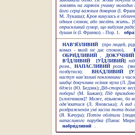
ловлять на гарячім учинку молодих
його серці важким докором
(І. Фран
М. Лукаша);
Кров кинулась в обличч
одним словом, або звеліть жить..
[
оприскливий гумор, що вибухав радіс
душив їх
(І. Франко). - Пор. 1.
обра
НАВ’Я́ЗЛИВИЙ
(про людей, рід
комах - який не дає спокою),
ОБРИ́ДЛИВИЙ
,
ДОКУ́ЧНИЙ
В’Ї́ДЛИВИЙ
[УЇ́ДЛИВИЙ]
під
розм.,
НАПА́СЛИВИЙ
розм.
(зв
позбутися);
ВНА́ДЛИВИЙ
[
наступ нав’язливі поклонники з числ
шибці докучлива осіння муха
(Л. Дми
бджіл
(Ю. Бедзик);
Дід-сторож весь
побери!
(М. Бажан);
Під призьбою
[хлопчиком]?
Може, візьмемо, бо в
одв’язатися
(Л. Яновська);
А вид к
роздражненім умі засіла тота догад
(Я. Качура);
Потім обліпили
[люд
напасливого парубка
(Панас Мирни
набри́дливий
.