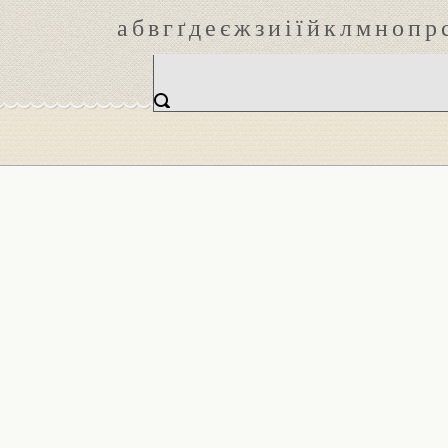
а
б
в
г
ґ
д
е
є
ж
з
и
і
ї
й
к
л
м
н
о
п
р