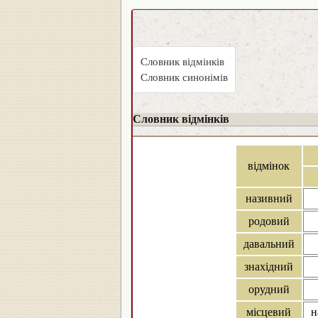
Словник відмінків
Словник синонімів
Словник відмінків
відмінок
називний
родовий
давальний
знахідний
орудний
місцевий
н