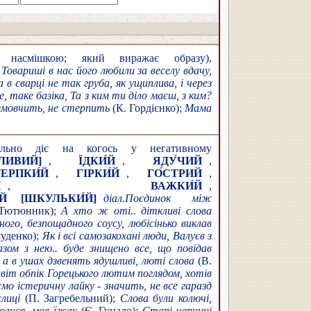
насмішкою; який виражає образу),
 Товариші в нас його любили за веселу вдачу,
 в сварці не так груба, як ущиплива, і через
, таке базіка, Та з ким ти діло маєш, з ким?
е змовчить, не стерпить
(К. Гордієнко);
Мама
льно діє на когось у негативному
ДЛИВИЙ]
,
ЇДКИ́Й
,
ЯДУ́ЧИЙ
,
ТЕРПКИ́Й
,
ГІРКИ́Й
,
ГО́СТРИЙ
,
Й
,
ВАЖКИ́Й
,
Й
[ШКУЛЬКИ́Й]
діал.
Поєдинок між
 Тютюнник);
А хто ж оті.. діткливі слова
ого, безпощадного соусу, любісінько виклав
уденко);
Як і всі самозакохані люди, Валуєв з
азом з нею.. буде знищено все, що повідав
а в ушах дзвенять ядушливі, люті слова
(В.
віт обпік Горецького лютим поглядом, хотів
ємо істеричну лайку - значить, не все гаразд
слиці
(П. Загребельний);
Слова були колючі,
лолися, мов їжак
(Є. Гуцало);
Старі черниці