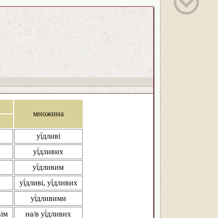
множина
уї́дливі
уї́дливих
уї́дливим
уї́дливі, уї́дливих
уї́дливими
вім
на/в уї́дливих