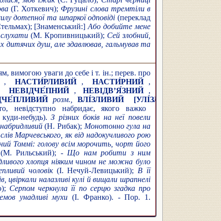
ова
(Г. Хоткевич);
Фрузині слова тремтіли в
силу дотепної та шпаркої одповіді
(переклад
тельмах); [Знаменський:]
Або добийте мене
 слухати
(М. Кропивницький);
Сей злобний,
их дитячих душ, але здавлював, гальмував та
 вимогою уваги до себе і т. ін.; перев. про
,
НАСТИ́РЛИВИЙ
,
НАСТИ́РНИЙ
,
НЕВІДЧЕ́ПНИЙ
,
НЕВІДВ’Я́ЗНИЙ
,
ДЧЕ́ПЛИВИЙ
розм.,
ВЛІ́ЗЛИВИЙ
[УЛІ́ЗЛИВИЙ]
розм.,
В
о, невідступно набридає, якого важко
 куди-небудь).
З різних боків на неї повели
 набридливий
(Н. Рибак);
Монотонно гула на
 слів Марчевського, як від надокучливого рою
ий Томмі: голову всім морочить, чорт його
(М. Рильський);
- Що нам робити з ним
їдливого хлопця ніяким чином не можна було
пливий чоловік
(І. Нечуй-Левицький);
В її
ів, цвіркали налазливі кулі й вищали шрапнелі
);
Серпом черкнула її по серцю згадка про
емов унадливі мухи
(І. Франко). - Пор. 1.