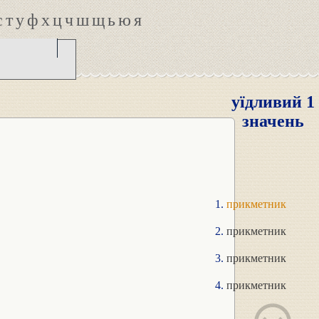
с
т
у
ф
х
ц
ч
ш
щ
ь
ю
я
уїдливий 1
значень
прикметник
прикметник
прикметник
прикметник