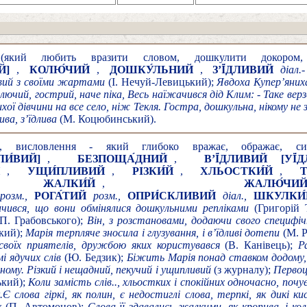
кий любить вразити словом, дошкулити докором, 
Й]
,
КОЛЮ́ЧИЙ
,
ДОШКУ́ЛЬНИЙ
,
З’Ї́ДЛИВИЙ
діал.
-
ивий з своїми жартами
(І. Нечуй-Левицький);
Явдоха Купер’яниха
лючий, гострий, наче піка, Весь наїжачився дід Клим: - Таке верзе
ихої дівчини на все село, ніж Текля. Гостра, дошкульна, нікому н
ва, з’їдлива
(М. Коцюбинський).
 висловлення - який глибоко вражає, ображає, си
ЛИ́ВИЙ]
,
БЕЗПОЩА́ДНИЙ
,
В’Ї́ДЛИВИЙ
[УЇ́
,
УЩИ́ПЛИВИЙ
,
РІЗКИ́Й
,
ХЛЬОСТКИ́Й
,
,
ЖАЛКИ́Й
,
ЖАЛЮ́ЧИ
розм.,
РОГА́ТИЙ
розм.,
ОПРИ́СКЛИВИЙ
діал.,
ШКУЛКИ́
чився, що вони обмінялися дошкульними репліками
(Григорій
П. Грабовського);
Він, з розстановами, додаючи свого специфічн
кий);
Марія терпляче зносила і глузування, і в’їдливі дотепи
(М. Р
своїх приятелів, дружбою яких користувався
(В. Канівець);
Р
мі ядучих слів
(Ю. Бедзик);
Біжить Марія понад ставком додому, 
ному. Різкий і нещадний, пекучий і ущипливий
(з журналу);
Первоц
ький);
Коли замість слів.., хльостких і спокійних одночасно, почу
.
Є слова гіркі, як полин, є недостиглі слова, терпкі, як дикі ки
х
(П. Автомонов);
Слова її здавались жалкими, як кропива, і ко