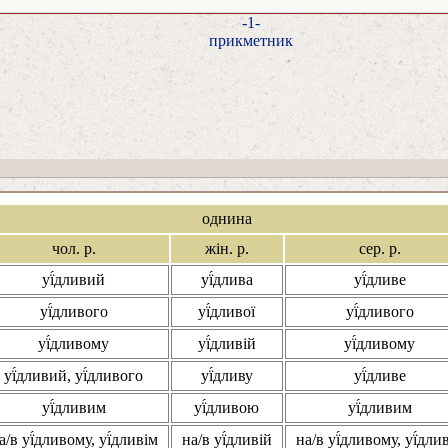
-1-
прикметник
однина
чол. р.
жін. р.
сер. р.
уї́дливий
уї́длива
уї́дливе
уї́дливого
уї́дливої
уї́дливого
уї́дливому
уї́дливій
уї́дливому
уї́дливий, уї́дливого
уї́дливу
уї́дливе
уї́дливим
уї́дливою
уї́дливим
а/в уї́дливому, уї́дливім
на/в уї́дливій
на/в уї́дливому, уї́дли