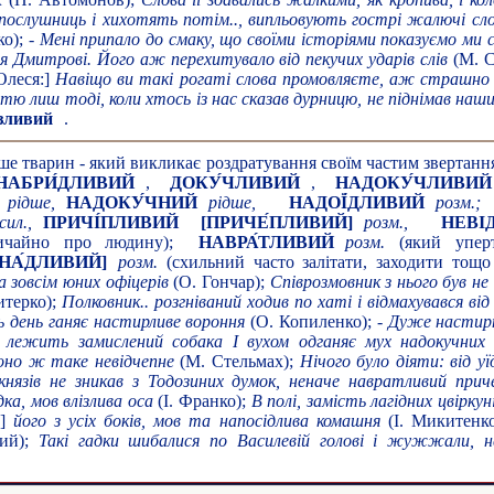
 послушниць і хихотять потім.., випльовують гострі жалючі сл
ко); -
Мені припало до смаку, що своїми історіями показуємо ми 
я Дмитрові. Його аж перехитувало від пекучих ударів слів
(М. С
Олеся:]
Навіщо ви такі рогаті слова промовляєте, аж страшно
тю лиш тоді, коли хтось із нас сказав дурницю, не піднімав наш
́зливий
.
ше тварин - який викликає роздратування своїм частим звертанням,
НАБРИ́ДЛИВИЙ
,
ДОКУ́ЧЛИВИЙ
,
НАДОКУ́ЧЛИВИЙ
рідше,
НАДОКУ́ЧНИЙ
рідше,
НАДОЇ́ДЛИВИЙ
розм.;
сил.,
ПРИЧІ́ПЛИВИЙ
[ПРИЧЕ́ПЛИВИЙ]
розм.,
НЕВІ
ичайно про людину);
НАВРА́ТЛИВИЙ
розм.
(який уперт
УНА́ДЛИВИЙ]
розм.
(схильний часто залітати, заходити тощо
а зовсім юних офіцерів
(О. Гончар);
Співрозмовник з нього був не
терко);
Полковник.. розгніваний ходив по хаті і відмахувався від
 день ганяє настирливе вороння
(О. Копиленко);
- Дуже настирн
 лежить замислений собака І вухом одганяє мух надокучних
оно ж таке невідчепне
(М. Стельмах);
Нічого було діяти: від у
нязів не зникав з Тодозиних думок, неначе навратливий приче
ка, мов влізлива оса
(І. Франко);
В полі, замість лагідних цвіркун
и]
його з усіх боків, мов та напосідлива комашня
(І. Микитенко
й);
Такі гадки шибалися по Василевій голові і жужжали, н