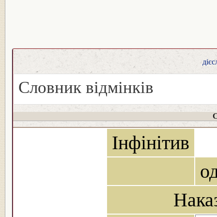
дієс
Словник відмінків
С
Інфінітив
о
Нака