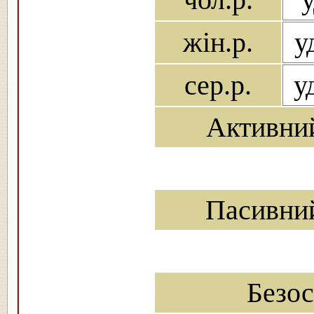
жін.р.
у
сер.р.
у
Активни
Пасивни
Безо