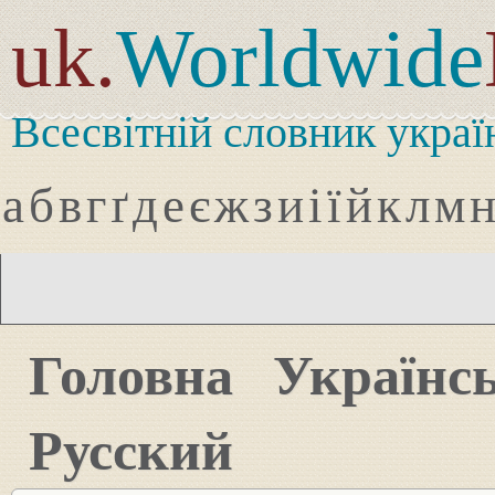
uk.
Worldwide
Всесвітній словник украї
а
б
в
г
ґ
д
е
є
ж
з
и
і
ї
й
к
л
м
Головна
Українс
Русский