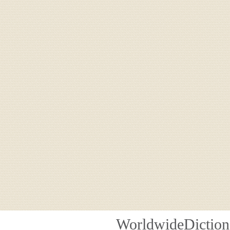
WorldwideDiction