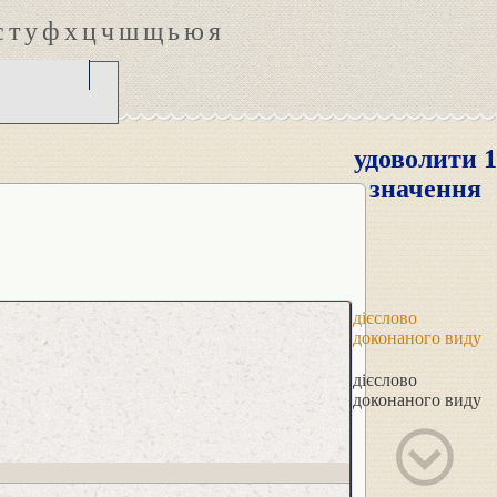
с
т
у
ф
х
ц
ч
ш
щ
ь
ю
я
удоволити 1
значення
дієслово
доконаного виду
дієслово
доконаного виду