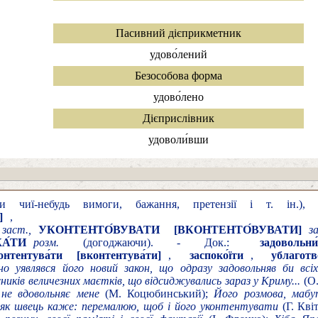
Пасивний дієприкметник
удово́лений
Безособова форма
удово́лено
Дієприслівник
удоволи́вши
и чиї-небудь вимоги, бажання, претензії і т. ін.)
]
заст.,
УКОНТЕНТО́ВУВАТИ
[ВКОНТЕНТО́ВУВАТИ]
з
А́ТИ
розм.
(догоджаючи). - Док.:
задовольни
онтентува́ти
[вконтентува́ти]
,
заспоко́їти
,
ублаготв
о уявлявся його новий закон, що одразу задовольняв би всі
сників величезних маєтків, що відсиджувались зараз у Криму...
(О.
не вдовольняє мене
(М. Коцюбинський);
Його розмова, мабу
як швець каже: перемалюю, щоб і його уконтентувати
(Г. Кві