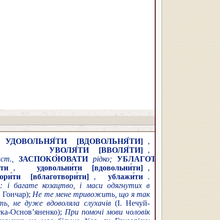
,
УДОВОЛЬНЯ́ТИ
[ВДОВОЛЬНЯ́ТИ]
,
,
УВОЛЯ́ТИ
[ВВОЛЯ́ТИ]
,
аст.,
ЗАСПОКО́ЮВАТИ
рідко;
УБЛАГОТВОРЯ́ТИ
[ВБЛ
́ти
,
удовольни́ти
[вдовольни́ти]
,
ори́ти
[вблаготвори́ти]
,
ублажи́ти
.
х: і багате козацтво, і маси одягнутих в
 Гончар);
Не те мене тривожить, що я так
ть, не дуже вдоволяла слухачів
(І. Нечуй-
тка-Основ’яненко);
При помочі мови чоловік