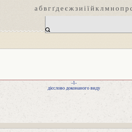
а
б
в
г
ґ
д
е
є
ж
з
и
і
ї
й
к
л
м
н
о
п
р
-1-
дієслово доконаного виду