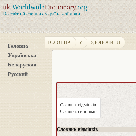
uk.
Worldwide
Dictionary
.org
Всесвітній словник української мови
ГОЛОВНА
У
УДОВОЛИТИ
Головна
Українська
Беларуская
Русский
Словник відмінків
Словник синонімів
Словник відмінків