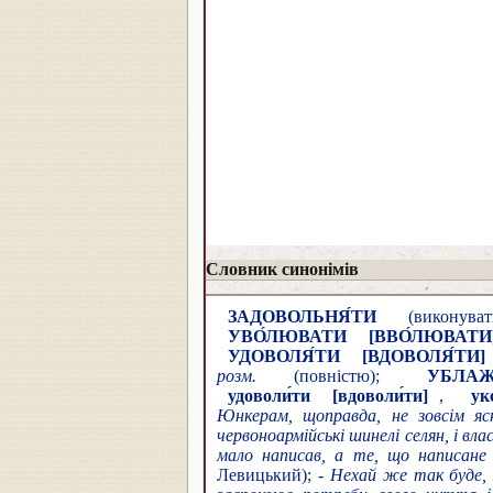
Словник синонімів
ЗАДОВОЛЬНЯ́ТИ
(виконуват
УВО́ЛЮВАТИ
[ВВО́ЛЮВАТИ
УДОВОЛЯ́ТИ
[ВДОВОЛЯ́ТИ]
розм.
(повністю);
УБЛАЖ
удоволи́ти
[вдоволи́ти]
,
ук
Юнкерам, щоправда, не зовсім ясн
червоноармійські шинелі селян, і вла
мало написав, а те, що написане 
Левицький); -
Нехай же так буде, 