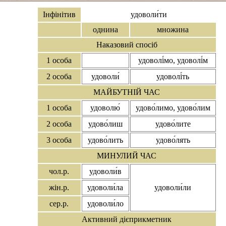
Інфінітив
удоволи́ти
однина
множина
Наказовий спосіб
1 особа
удоволі́мо, удоволі́м
2 особа
удоволи́
удоволі́ть
МАЙБУТНІЙ ЧАС
1 особа
удоволю́
удово́лимо, удово́лим
2 особа
удово́лиш
удово́лите
3 особа
удово́лить
удово́лять
МИНУЛИЙ ЧАС
чол.р.
удоволи́в
жін.р.
удоволи́ла
удоволи́ли
сер.р.
удоволи́ло
Активний дієприкметник