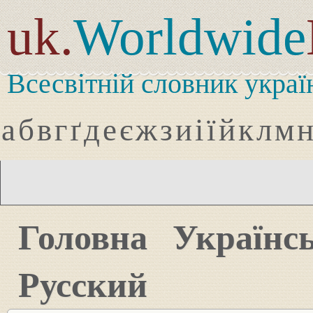
uk.
Worldwide
Всесвітній словник украї
а
б
в
г
ґ
д
е
є
ж
з
и
і
ї
й
к
л
м
Головна
Українс
Русский