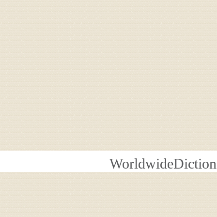
WorldwideDiction