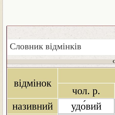
Словник відмінків
С
відмінок
чол. р.
називний
удо́вий