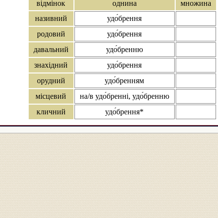
відмінок
однина
множина
називний
удо́брення
родовий
удо́брення
давальний
удо́бренню
знахідний
удо́брення
орудний
удо́бренням
місцевий
на/в удо́бренні, удо́бренню
кличний
удо́брення*