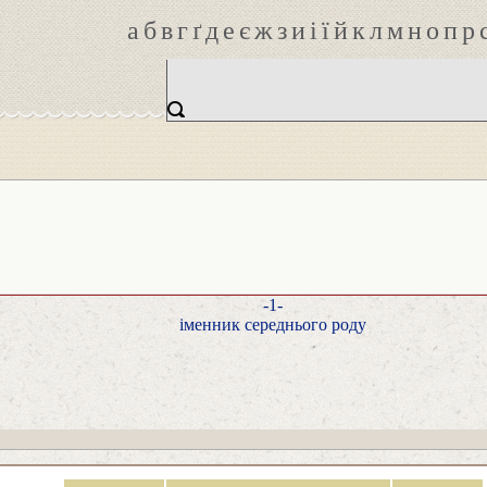
а
б
в
г
ґ
д
е
є
ж
з
и
і
ї
й
к
л
м
н
о
п
р
-1-
іменник середнього роду