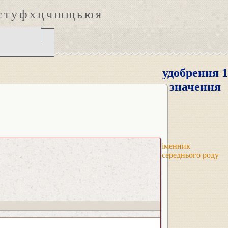
с
т
у
ф
х
ц
ч
ш
щ
ь
ю
я
удобрення 1
значення
іменник
середнього роду