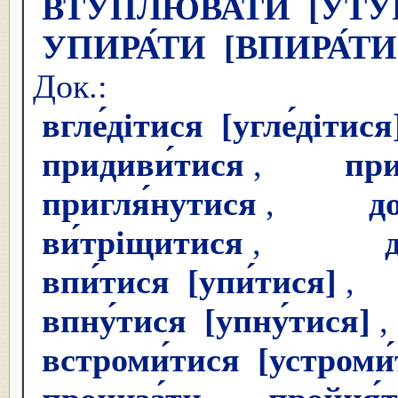
ВТУ́ПЛЮВАТИ
[УТУ
УПИРА́ТИ
[ВПИРА́ТИ
Док.
вгле́дітися
[угле́дітися
придиви́тися
,
при
пригля́нутися
,
д
ви́тріщитися
,
впи́тися
[упи́тися]
впну́тися
[упну́тися]
встроми́тися
[устроми