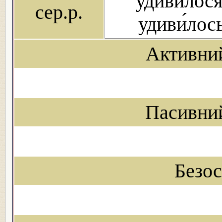
удиви́лося
сер.р.
удиви́лос
Активни
Пасивни
Безо