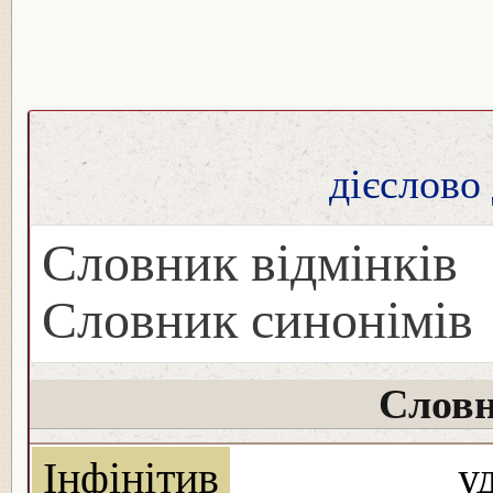
дієслово
Словник відмінків
Словник синонімів
Словн
Інфінітив
у