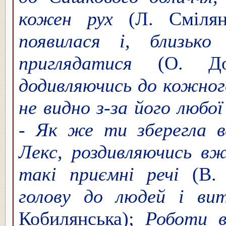
кожен рух
(Л. Смілян
появилася і, близько
приглядатися
(О. Досв
додивляючись до кожного
не видно з-за його любо
-
Як же ти зберегла вс
Лекс, роздивляючись вж
такі приємні речі
(В. 
голову до людей і ви
Кобилянська);
Роботи в