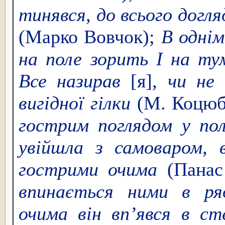
тинявся, до всього догля
(Марко Вовчок);
В однім
на поле зорить І на ту
Все назирав
[я],
чи не 
вигідної гілки
(М. Коцюб
гострим поглядом у по
увійшла з самоваром, 
гострими очима
(Панас
впинається ними в ря
очима він вп’явся в ст