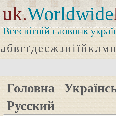
uk.
Worldwide
Всесвітній словник украї
а
б
в
г
ґ
д
е
є
ж
з
и
і
ї
й
к
л
м
Головна
Українс
Русский