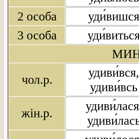
2 особа
уди́вишс
3 особа
уди́витьс
МИН
удиви́вся,
чол.р.
удиви́всь
удиви́лася
жін.р.
удиви́лас