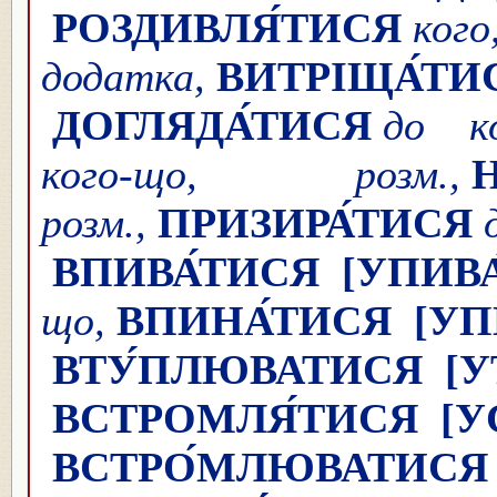
РОЗДИВЛЯ́ТИСЯ
ког
додатка,
ВИТРІЩА́ТИ
ДОГЛЯДА́ТИСЯ
до ко
кого-що, розм.,
Н
розм.,
ПРИЗИРА́ТИСЯ
ВПИВА́ТИСЯ
[УПИВА
що,
ВПИНА́ТИСЯ
[УП
ВТУ́ПЛЮВАТИСЯ
[
ВСТРОМЛЯ́ТИСЯ
[У
ВСТРО́МЛЮВАТИСЯ