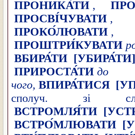
ПРОНИКА́ТИ
,
ПРО
ПРОСВІ́ЧУВАТИ
ПРОКО́ЛЮВАТИ
ПРОШТРИ́КУВАТИ
р
ВБИРА́ТИ
[УБИРА́ТИ
ПРИРОСТА́ТИ
д
чого,
ВПИРА́ТИСЯ
[У
сполуч. зі сл
ВСТРОМЛЯ́ТИ
[УСТ
ВСТРО́МЛЮВАТИ
[