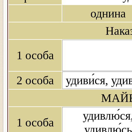
однина
Нака
1 особа
2 особа
удиви́ся, удив
МАЙБ
удивлю́ся
1 особа
удивлю́сь