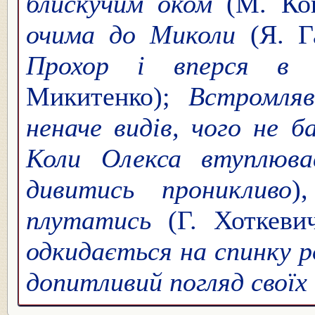
блискучим оком
(М. Коц
очима до Миколи
(Я. Га
Прохор і вперся в 
Микитенко);
Встромляв
неначе видів, чого не б
Коли Олекса втуплюва
дивитись проникливо
)
плутатись
(Г. Хоткеви
одкидається на спинку ро
допитливий погляд своїх 