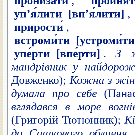
прониза́ти
,
пройня́
уп’я́лити
[вп’я́лити]
прирости́
встроми́ти
[устроми́ти
упе́рти
[впе́рти]
.
З ж
мандрівник у найдорожч
Довженко);
Кожна з жіно
думала про себе
(Пана
вглядався в море вогн
(Григорій Тютюнник);
Кі
до Сашкового обличчя,