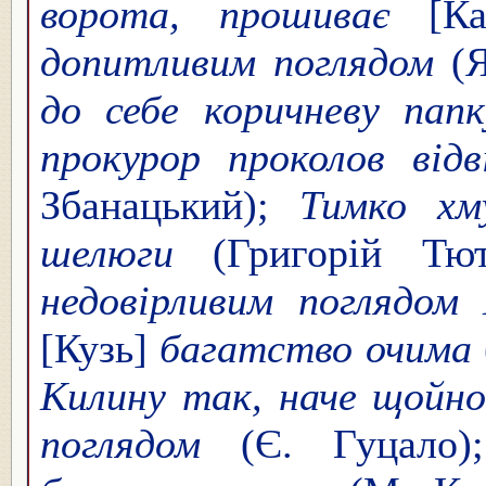
ворота, прошиває
[Ка
допитливим поглядом
(Я
до себе коричневу пап
прокурор проколов відв
Збанацький);
Тимко хм
шелюги
(Григорій Тют
недовірливим поглядом
[Кузь]
багатство очима
Килину так, наче щойно 
поглядом
(Є. Гуцало