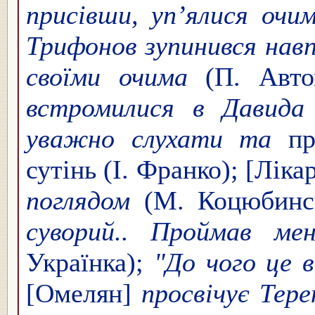
присівши, уп’ялися очи
Трифонов зупинився навп
своїми очима
(П. Авто
встромилися в Давида
уважно слухати та
пр
сутінь (І. Франко); [Ліка
поглядом
(М. Коцюбинсь
суворий.. Проймав ме
Українка);
"До чого це в
[Омелян]
просвічує Тере