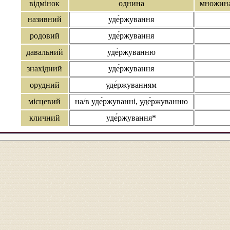
відмінок
однина
множин
називний
уде́ржування
родовий
уде́ржування
давальний
уде́ржуванню
знахідний
уде́ржування
орудний
уде́ржуванням
місцевий
на/в уде́ржуванні, уде́ржуванню
кличний
уде́ржування*