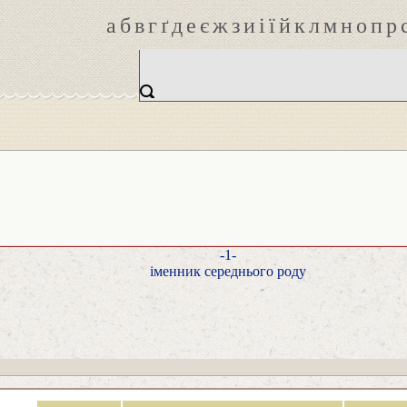
а
б
в
г
ґ
д
е
є
ж
з
и
і
ї
й
к
л
м
н
о
п
р
-1-
іменник середнього роду