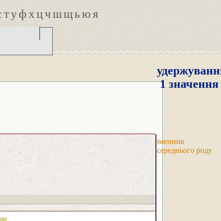
с
т
у
ф
х
ц
ч
ш
щ
ь
ю
я
удержуванн
1 значення
іменник
середнього роду