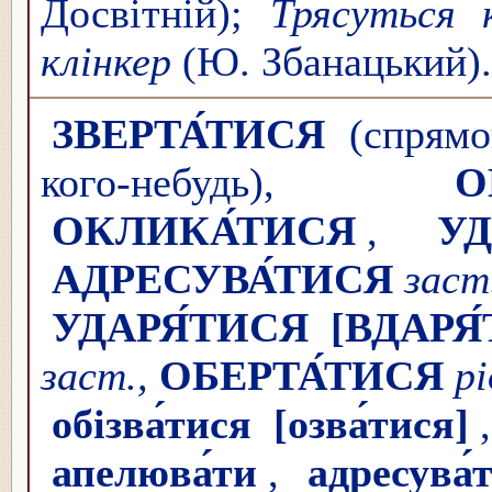
Досвітній);
Трясуться 
клінкер
(Ю. Збанацький).
ЗВЕРТА́ТИСЯ
(спрямов
кого-небудь),
О
ОКЛИКА́ТИСЯ
,
УД
АДРЕСУВА́ТИСЯ
заст
УДАРЯ́ТИСЯ
[ВДАРЯ
заст.,
ОБЕРТА́ТИСЯ
рі
обізва́тися
[озва́тися]
апелюва́ти
,
адресува́