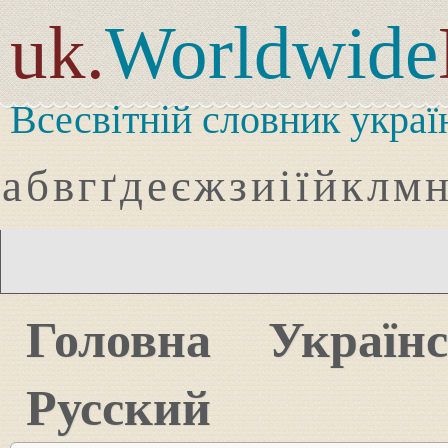
uk.
Worldwide
Всесвітній словник украї
а
б
в
г
ґ
д
е
є
ж
з
и
і
ї
й
к
л
м
Головна
Україн
Русский