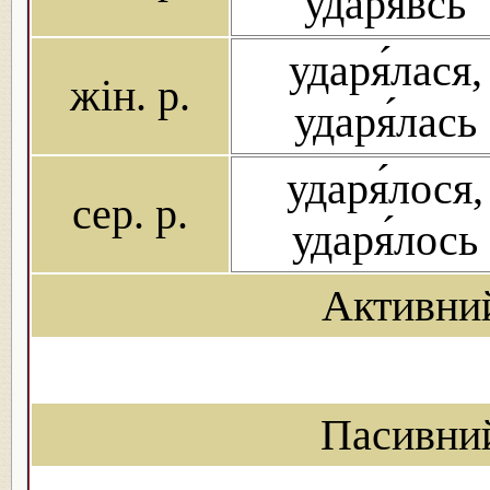
ударя́всь
ударя́лася,
жін. р.
ударя́лась
ударя́лося,
сер. р.
ударя́лось
Активни
Пасивни