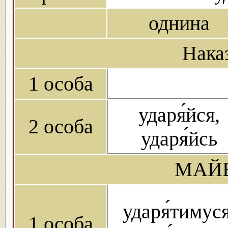
однина
Нака
1 особа
ударя́йся,
2 особа
ударя́йсь
МАЙБ
ударя́тимуся
1 особа