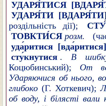
УДАРЯ́ТИСЯ
[ВДАРЯ
УДАРЯ́ТИ
[ВДАРЯ́ТИ
роздільність дії);
СТУ
ТОВКТИ́СЯ
розм.
(час
уда́ритися
[вда́ритися
сту́кнутися
.
В шибк
Коцюбинський);
От ве
Ударяючися об нього, в
глибоко
(Г. Хоткевич);
Л
об воду, і білясті вали 