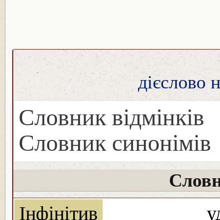
дієслово 
Словник відмінків
Словник синонімів
Словн
Інфінітив
у