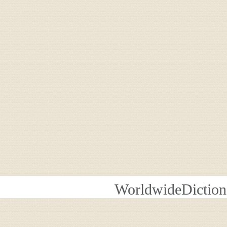
WorldwideDiction