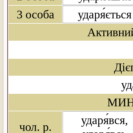
3 особа
ударя́ється
Активни
Діє
уд
МИН
ударя́вся,
чол. р.