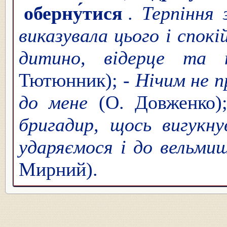
оберну́тися
.
Терпіння 
виказувала цього і спокі
дитино, відерце та 
Тютюнник);
- Нічим не 
до мене
(О. Довженко
бригадир, щось вигукну
ударяємося і до вельми
Мирний).