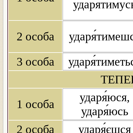
ударя́тимус
2 особа
ударя́тимеш
3 особа
ударя́тиметь
ТЕПЕ
ударя́юся,
1 особа
ударя́юсь
2 особа
ударя́єшся