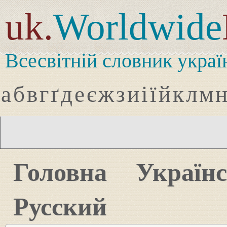
uk.
Worldwide
Всесвітній словник украї
а
б
в
г
ґ
д
е
є
ж
з
и
і
ї
й
к
л
м
Головна
Україн
Русский