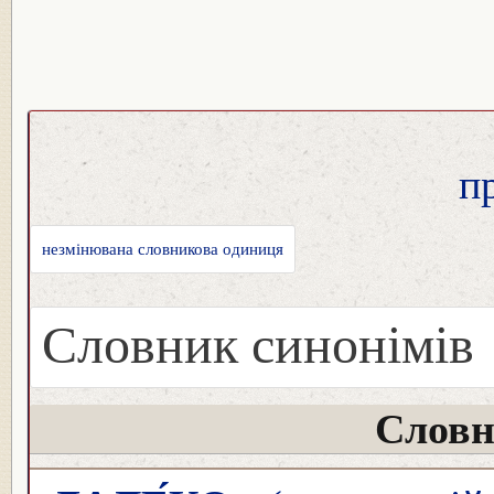
п
незмінювана словникова одиниця
Словник синонімів
Словн