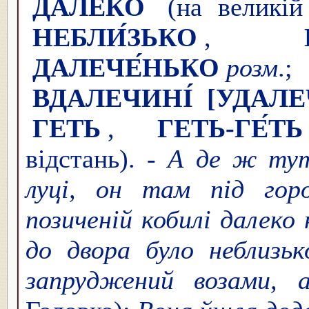
ДАЛЕ́КО
(на великій 
НЕБЛИ́ЗЬКО
,
ДАЛЕЧЕ́НЬКО
розм
ВДАЛЕЧИНІ́
[УДАЛЕ
ГЕТЬ
,
ГЕТЬ-ГЕ́ТЬ
відстань).
- А де ж тут
луці, он там під гор
позиченій кобилі далеко 
до двора було неблизьк
запруджений возами, 