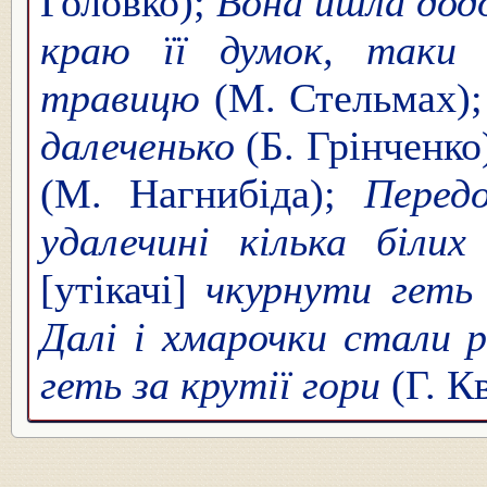
Головко);
Вона йшла додом
краю її думок, таки 
травицю
(М. Стельмах)
далеченько
(Б. Грінченко
(М. Нагнибіда);
Перед
удалечині кілька білих
[утікачі]
чкурнути геть 
Далі і хмарочки стали р
геть за крутії гори
(Г. К