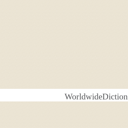
WorldwideDiction