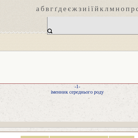
а
б
в
г
ґ
д
е
є
ж
з
и
і
ї
й
к
л
м
н
о
п
р
-1-
іменник середнього роду