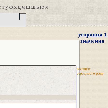
с
т
у
ф
х
ц
ч
ш
щ
ь
ю
я
угоряння 1
значення
іменник
середнього роду