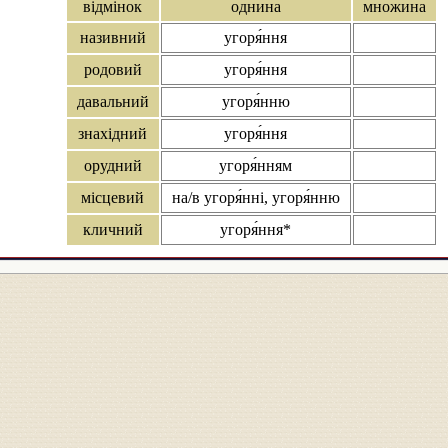
відмінок
однина
множина
називний
угоря́ння
родовий
угоря́ння
давальний
угоря́нню
знахідний
угоря́ння
орудний
угоря́нням
місцевий
на/в угоря́нні, угоря́нню
кличний
угоря́ння*