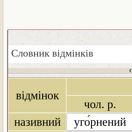
Словник відмінків
С
відмінок
чол. р.
називний
уго́рнений