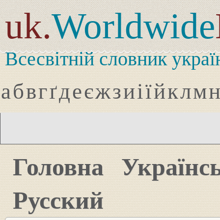
uk.
Worldwide
Всесвітній словник украї
а
б
в
г
ґ
д
е
є
ж
з
и
і
ї
й
к
л
м
Головна
Українс
Русский