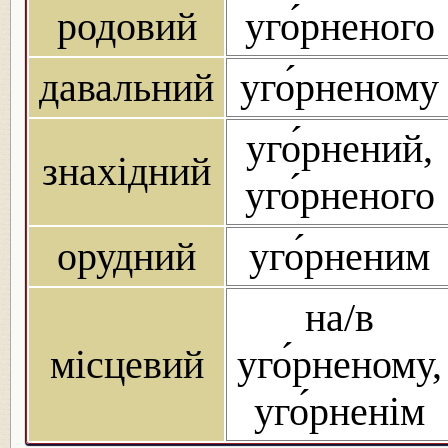
родовий
уго́рненого
давальний
уго́рненому
уго́рнений,
знахідний
уго́рненого
орудний
уго́рненим
на/в
місцевий
уго́рненому,
уго́рненім