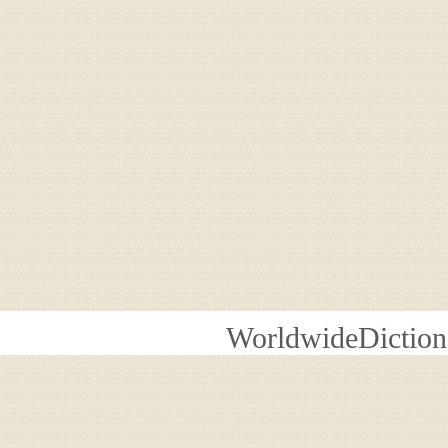
WorldwideDiction