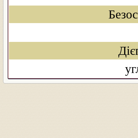
Безо
Діє
уг