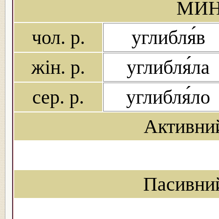
МИН
чол. р.
углибля́в
жін. р.
углибля́ла
сер. р.
углибля́ло
Активни
Пасивни