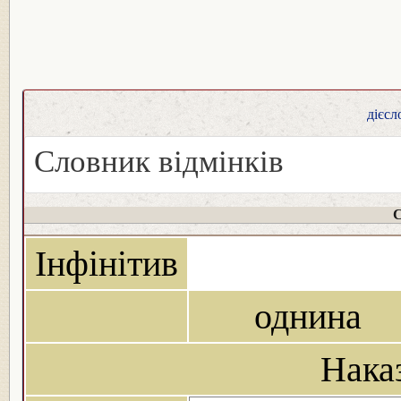
дієсл
Словник відмінків
С
Інфінітив
однина
Нака