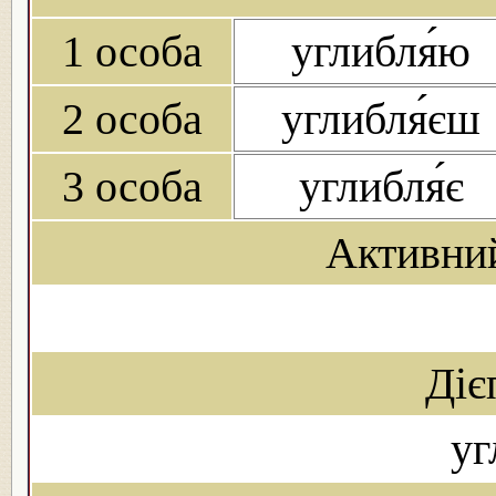
1 особа
углибля́ю
2 особа
углибля́єш
3 особа
углибля́є
Активни
Діє
уг