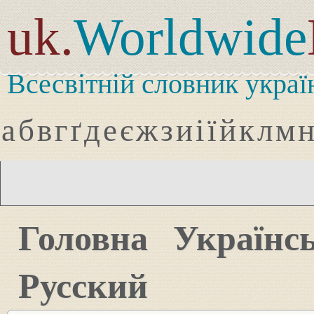
uk.
Worldwide
Всесвітній словник украї
а
б
в
г
ґ
д
е
є
ж
з
и
і
ї
й
к
л
м
Головна
Українс
Русский