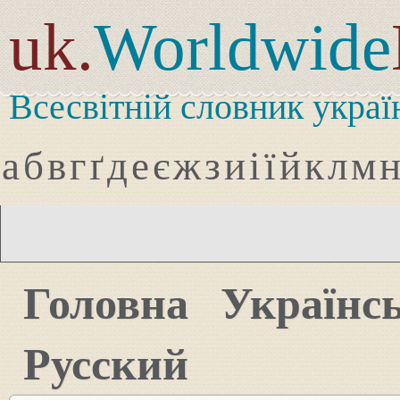
uk.
Worldwide
Всесвітній словник украї
а
б
в
г
ґ
д
е
є
ж
з
и
і
ї
й
к
л
м
Головна
Українс
Русский