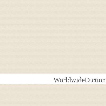
WorldwideDiction