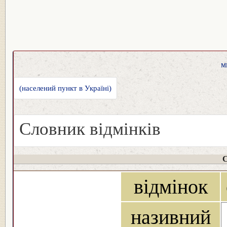
м
(населений пункт в Україні)
Словник відмінків
С
відмінок
називний