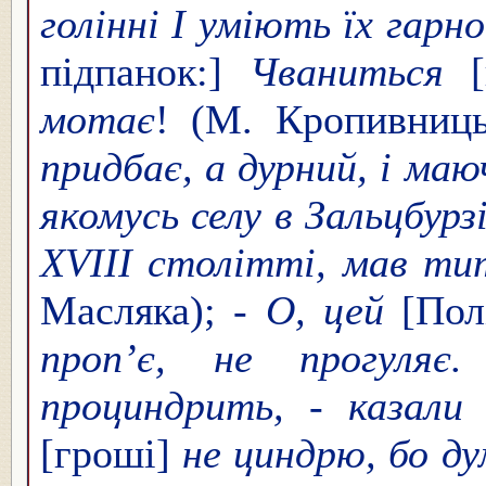
голінні І уміють їх гарн
підпанок:]
Чваниться
[
мотає
! (М. Кропивниць
придбає, а дурний, і ма
якомусь селу в Зальцбурз
ХVІІІ столітті, мав ти
Масляка); -
О, цей
[Пол
проп’є, не прогуляє
проциндрить,
-
казали
[гроші]
не циндрю, бо д