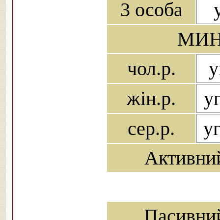
3 особа
МИН
чол.р.
у
жін.р.
уг
сер.р.
уг
Активни
Пасивни