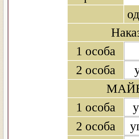
о
Нака
1 особа
2 особа
у
МАЙБ
1 особа
у
2 особа
у