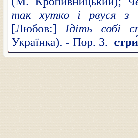
(М. Кропивницький);
Ч
так хутко і рвуся з
[Любов:]
Ідіть собі 
Українка). - Пор. 3.
стри