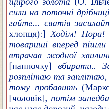
щирого золота
(О. Ільче
сили на поточні дрібниц
гайте... сватів засилай
хлопця):]
Ходім! Пора! 
товариші вперед пішли
втрачав жодної хвилин
[панночку]
вбирати.. 
розплітаю та заплітаю, -
тому пробавить
(Марко
[чоловік],
потім занедба
час угає дорогий, нагоду