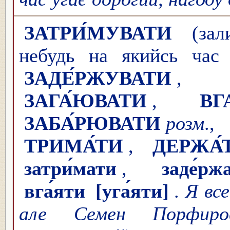
ЗАТРИ́МУВАТИ
(зали
небудь на якийсь час 
ЗАДЕ́РЖУВАТИ
ЗАГА́ЮВАТИ
,
ВГ
ЗАБА́РЮВАТИ
розм
ТРИМА́ТИ
,
ДЕРЖА́
затри́мати
,
заде́рж
вга́яти
[уга́яти]
.
Я вс
але Семен Порфиро