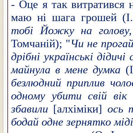
-
Оце я так витратився 
маю ні шага грошей (І
тобі Йожку на голову
Томчаній); "
Чи не прога
дрібні українські дідичі
майнула в мене думка
(І
безлюдний приплив чолов
одному убити свій вік
збавили
[алхіміки]
ось 
бодай одне зернятко мід