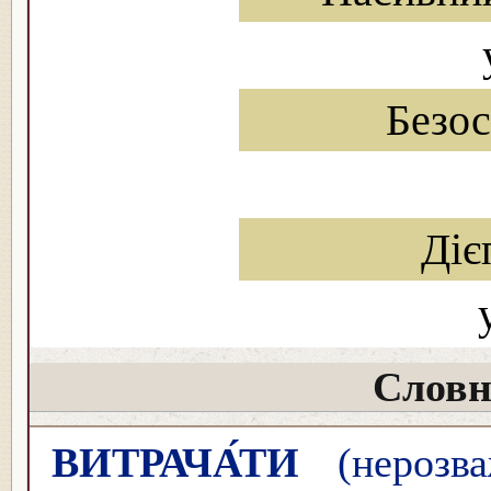
Безо
Діє
Словн
ВИТРАЧА́ТИ
(нерозва