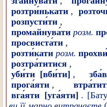
згайнува́ти
,
прогайну
розтри́нькати
,
розточ
розпусти́ти
промайнува́ти
розм.
пр
просвиста́ти
розти́кати
розм.
прохви
розтра́титися
,
уби́ти
[вби́ти]
,
зба́
прога́яти
,
втра́ти
вга́яти
[уга́яти]
. [Бат
ви її марно витрачаєте
(