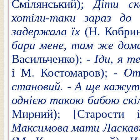
Смілянський);
Діти ск
хотіли-таки зараз до 
задержала їх
(Н. Кобрин
бари мене, там же дома
Васильченко);
- Іди, я т
і М. Костомаров);
- От 
становий. - А ще кажуть
однією такою бабою скіл
Мирний); [Старости
Максимова мати Ласкав