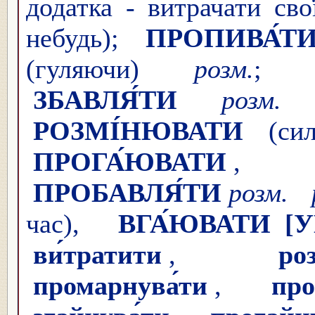
додатка - витрачати сво
небудь);
ПРОПИВА́Т
(гуляючи)
розм.
ЗБАВЛЯ́ТИ
розм.
(
РОЗМІ́НЮВАТИ
(сил
ПРОГА́ЮВАТИ
ПРОБАВЛЯ́ТИ
розм. 
час),
ВГА́ЮВАТИ
[
ви́тратити
,
ро
промарнува́ти
,
про