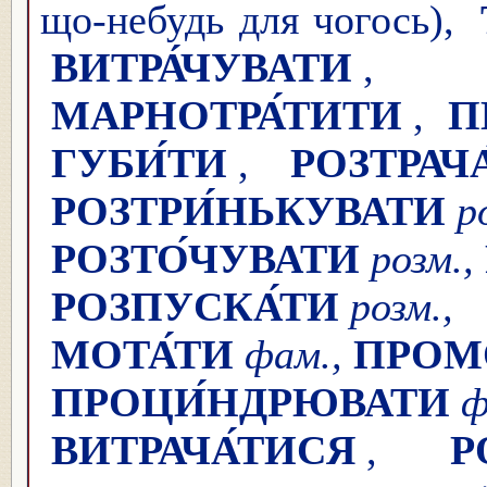
що-небудь для чогось),
ВИТРА́ЧУВАТИ
МАРНОТРА́ТИТИ
,
П
ГУБИ́ТИ
,
РОЗТРАЧА
РОЗТРИ́НЬКУВАТИ
РОЗТО́ЧУВАТИ
розм.,
РОЗПУСКА́ТИ
ро
МОТА́ТИ
фам.,
ПРОМ
ПРОЦИ́НДРЮВАТИ
ВИТРАЧА́ТИСЯ
,
Р