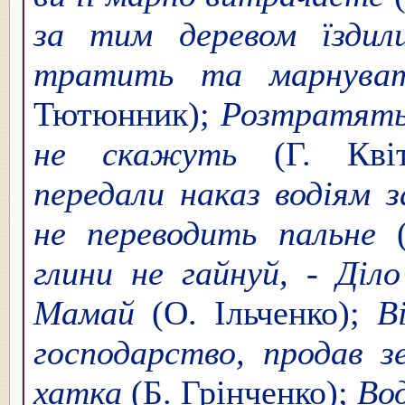
за тим деревом їздил
тратить та марнуват
Тютюнник);
Розтратять,
не скажуть
(Г. Квіт
передали наказ водіям 
не переводить пальне
(
глини не гайнуй, - Діл
Мамай
(О. Ільченко);
Ві
господарство, продав з
хатка
(Б. Грінченко);
Вод