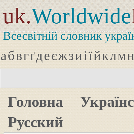
uk.
Worldwide
Всесвітній словник украї
а
б
в
г
ґ
д
е
є
ж
з
и
і
ї
й
к
л
м
Головна
Україн
Русский