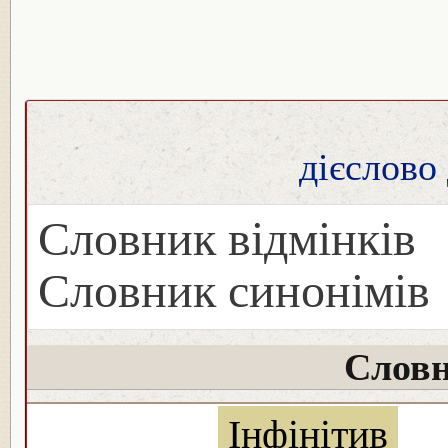
дієслово
Словник відмінків
Словник синонімів
Словн
Інфінітив