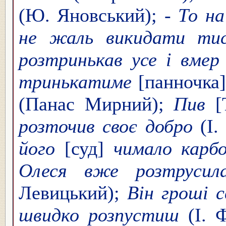
(Ю. Яновський); -
То на
не жаль викидати тис
розтринькав усе і вмер
тринькатиме
[панночка
(Панас Мирний);
Пив
[
розточив своє добро
(І.
його
[суд]
чимало карбо
Олеся вже розтрусил
Левицький);
Він гроші с
швидко розпустиш
(І. Ф