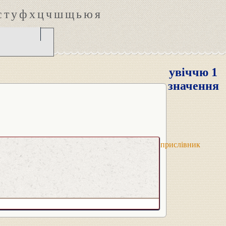
с
т
у
ф
х
ц
ч
ш
щ
ь
ю
я
увіччю 1
значення
прислівник