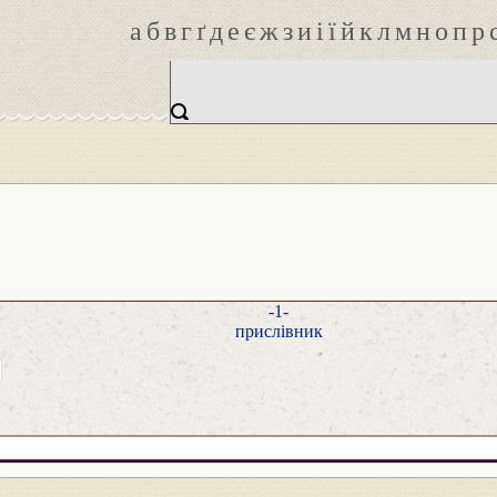
а
б
в
г
ґ
д
е
є
ж
з
и
і
ї
й
к
л
м
н
о
п
р
-1-
прислівник