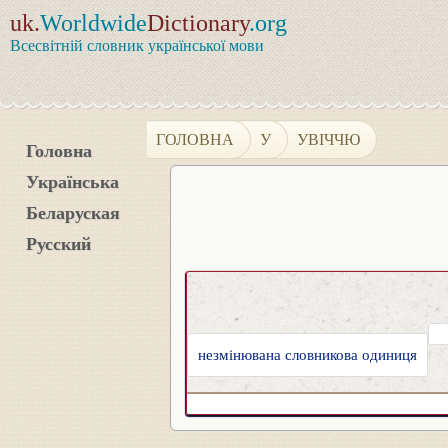
uk.
Worldwide
Dictionary
.org
Всесвітній словник української мови
ГОЛОВНА
У
УВІЧЧЮ
Головна
Українська
Беларуская
Русский
незмінювана словникова одиниця